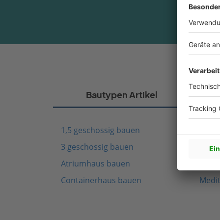
Bautypen Artikel
1,5 geschossig bauen
Fach
3 geschossig bauen
Schw
Atriumhaus bauen
Mode
Containerhaus bauen
Medi