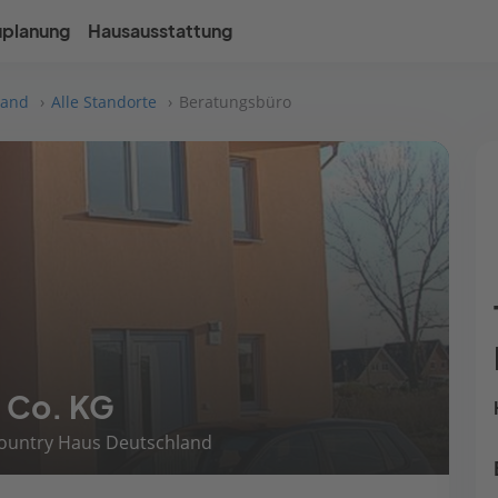
uplanung
Hausausstattung
land
Alle Standorte
Beratungsbüro
 Co. KG
Country Haus Deutschland