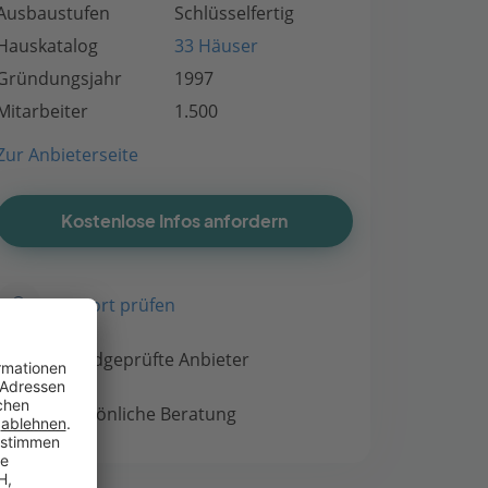
Ausbaustufen
Schlüsselfertig
Hauskatalog
33 Häuser
Gründungsjahr
1997
Mitarbeiter
1.500
Zur Anbieterseite
Kostenlose Infos anfordern
Bauort prüfen
Handgeprüfte Anbieter
Persönliche Beratung