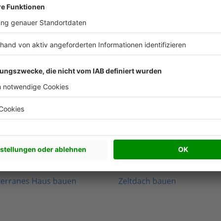
Nachhaltigkeit Artikel
Beliebte Arti
werkhaus bauen
Satteldach bauen
edenhaus bauen
Walmdach bauen
rnes Haus bauen
Pultdach bauen
terranes Haus bauen
Zeltdach bauen