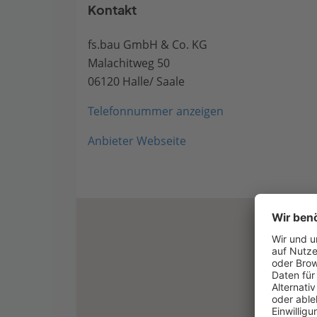
Kontakt
fs.bau GmbH & Co. KG
Malachitweg 50
06120 Halle/ Saale
Telefonnummer anzeigen
Anbieter Webseite