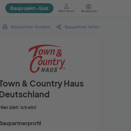
Bauprojekt-Quiz
Mein Konto
Baupartner
Anmelden
Baupartner drucken
Baupartner teilen
Town & Country Haus
Deutschland
Hier zieh' ich ein!
Baupartnerprofil