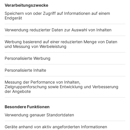
Services
Bauprojekt-Quiz
Häuser-Suche
Hausanbieter-Suche
Bauprojekt-Profil
Für Unternehmen
Ihre Baufirma auf bauen.de
Kostenloses Infogespräch