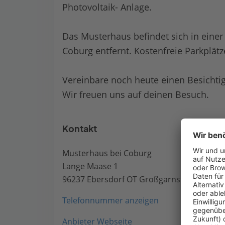
Photovoltaik- Anlage.
Das Musterhaus befindet sich in eine
Coburg entfernt. Kostenfreie Parkplät
Vereinbare noch heute einen Besichti
Wir freuen uns auf deinen Besuch.
Kontakt
Musterhaus bei Coburg
Lange Maase 1
96237 Ebersdorf OT Großgarnstadt
Telefonnummer anzeigen
Anbieter Webseite