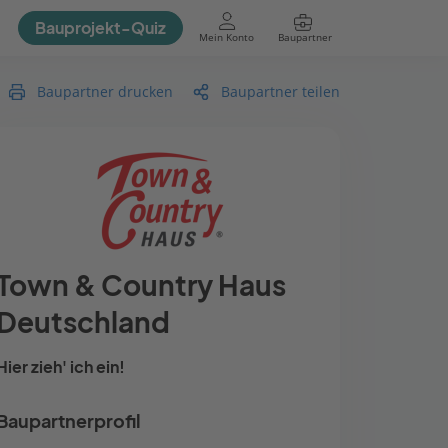
Bauprojekt-Quiz
Mein Konto
Baupartner
Anmelden
Baupartner drucken
Baupartner teilen
Town & Country Haus
Deutschland
Hier zieh' ich ein!
Baupartnerprofil