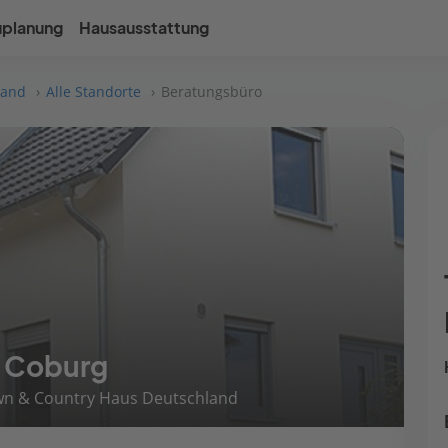
uplanung
Hausausstattung
land
Alle Standorte
Beratungsbüro
i Coburg
own & Country Haus Deutschland