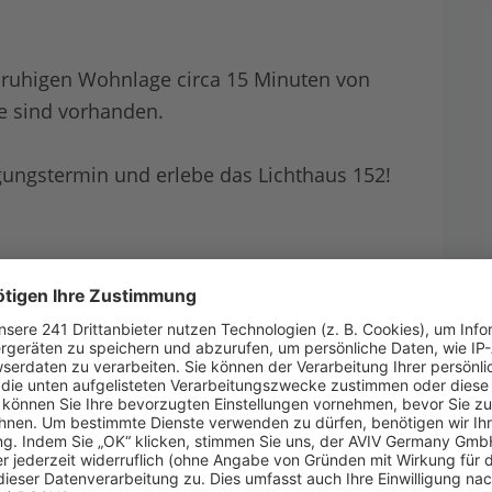
r ruhigen Wohnlage circa 15 Minuten von
ze sind vorhanden.
gungstermin und erlebe das Lichthaus 152!
Öffnungszeiten
Montag
08:00 - 12:00
13:00 - 17:00
Dienstag
08:00 - 12:00
13:00 - 17:00
Mittwoch
08:00 - 12:00
13:00 - 17:00