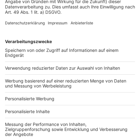
Impressum
Fotonachweis
Services
Bauprojekt-Quiz
Häuser-Suche
Hausanbieter-Suche
Bauprojekt-Profil
Für Unternehmen
Ihre Baufirma auf bauen.de
Kostenloses Infogespräch