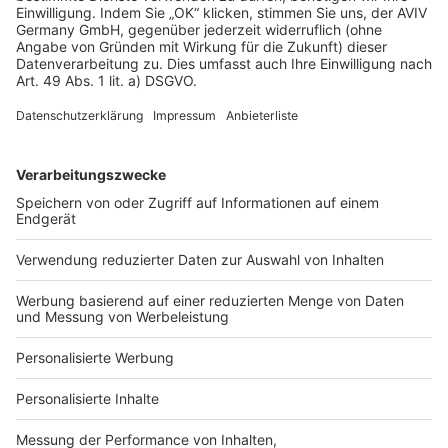
Datenschutz
Impressum
Fotonachweis
Services
Bauprojekt-Quiz
Häuser-Suche
Hausanbieter-Suche
Bauprojekt-Profil
Für Unternehmen
Ihre Baufirma auf bauen.de
Kostenloses Infogespräch