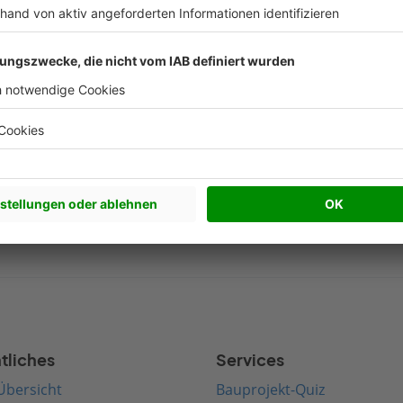
Nachhaltigkeit Artikel
Beliebte Arti
werkhaus bauen
Satteldach bauen
edenhaus bauen
Walmdach bauen
rnes Haus bauen
Pultdach bauen
terranes Haus bauen
Zeltdach bauen
tliches
Services
Übersicht
Bauprojekt-Quiz