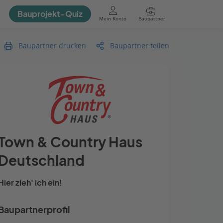
Bauprojekt-Quiz
Mein Konto
Baupartner
Anmelden
Baupartner drucken
Baupartner teilen
Town & Country Haus
Deutschland
Hier zieh' ich ein!
Baupartnerprofil