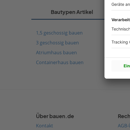
Bautypen Artikel
1,5 geschossig bauen
Fach
3 geschossig bauen
Schw
Atriumhaus bauen
Mode
Containerhaus bauen
Medi
Über bauen.de
Rech
Kontakt
AGB-