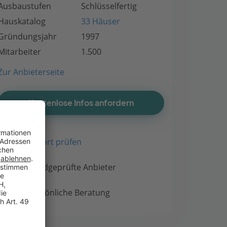
Ausbaustufen
Schlüsselfertig
Hauskatalog
33 Häuser
Gründungsjahr
1997
Mitarbeiter
1.500
Zur Anbieterseite
Kostenlose Infos anfordern
Bauort prüfen
Handgeprüfte Anbieter
Persönliche Beratung