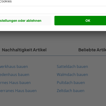
Kostenlose Katalog anfragen
Nachhaltigkeit Artikel
Beliebte Arti
werkhaus bauen
Satteldach bauen
edenhaus bauen
Walmdach bauen
rnes Haus bauen
Pultdach bauen
terranes Haus bauen
Zeltdach bauen