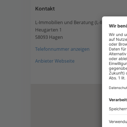
Kontakt
L-Immobilien und Beratung (L-IB) GmbH
Heugarten 1
58093 Hagen
Telefonnummer anzeigen
Anbieter Webseite