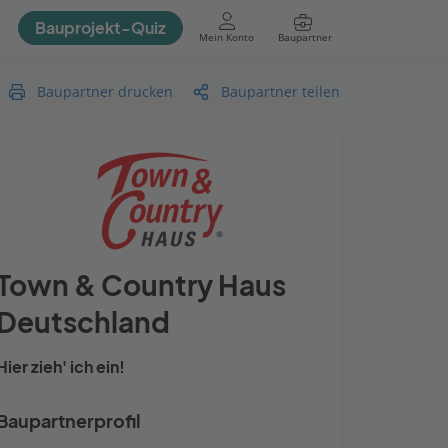
Bauprojekt-Quiz
Mein Konto
Baupartner
Anmelden
Baupartner drucken
Baupartner teilen
Town & Country Haus
Deutschland
Hier zieh' ich ein!
Baupartnerprofil