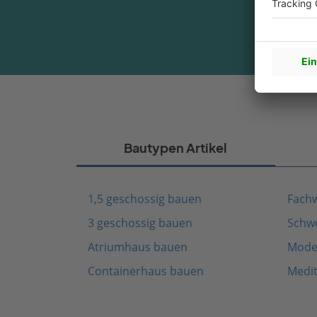
Bautypen Artikel
1,5 geschossig bauen
Fach
3 geschossig bauen
Schw
Atriumhaus bauen
Mode
Containerhaus bauen
Medi