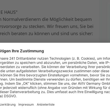
NE HAUS"
ch Normalverdienern die Möglichkeit bequem
rsvorsorge zu stecken. Wir freuen uns, Sie bei
eich beraten zu können und sind uns sicher:
hrem Traumhaus"
Öffnungszeiten
Montag
10:00 - 17:00
Dienstag
10:00 - 17:00
Mittwoch
10:00 - 17:00
Donnerstag
10:00 - 17:00
Freitag
10:00 - 17:00
Samstag
Geschlossen