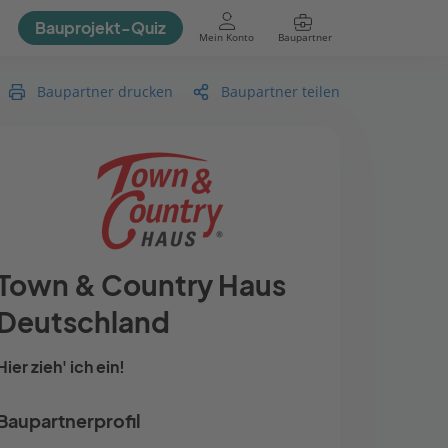
Bauprojekt-Quiz
Mein Konto
Baupartner
Anmelden
Baupartner drucken
Baupartner teilen
Town & Country Haus
Deutschland
Hier zieh' ich ein!
Baupartnerprofil