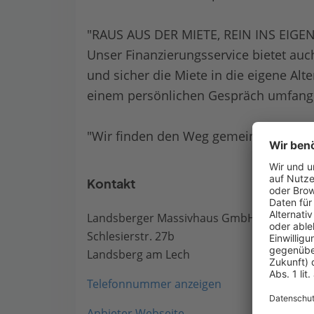
"RAUS AUS DER MIETE, REIN INS EIGE
Unser Finanzierungsservice bietet au
und sicher die Miete in die eigene Alte
einem persönlichen Gespräch umfangr
"Wir finden den Weg gemeinsam zu I
Kontakt
Landsberger Massivhaus GmbH
Schlesierstr. 27b
Landsberg am Lech
Telefonnummer anzeigen
Anbieter Webseite