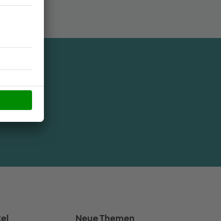
den?
kel
Neue Themen