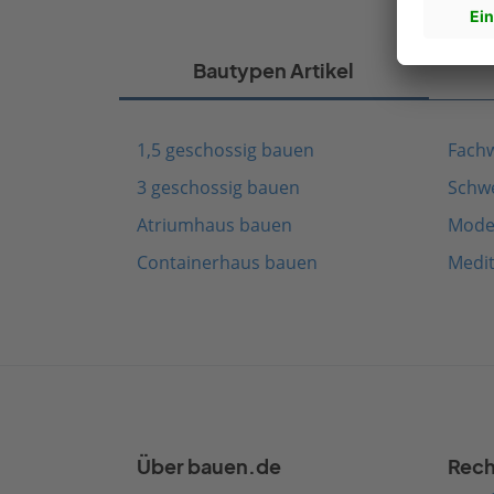
Bautypen Artikel
1,5 geschossig bauen
Fach
3 geschossig bauen
Schw
Atriumhaus bauen
Mode
Containerhaus bauen
Medi
Über bauen.de
Rech