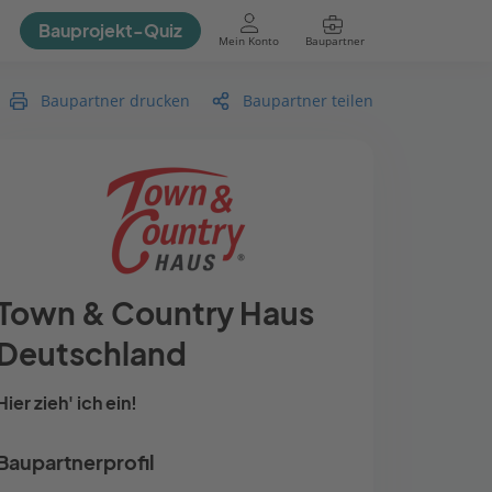
Bauprojekt-Quiz
Mein Konto
Baupartner
Anmelden
Baupartner drucken
Baupartner teilen
Town & Country Haus
Deutschland
Hier zieh' ich ein!
Baupartnerprofil