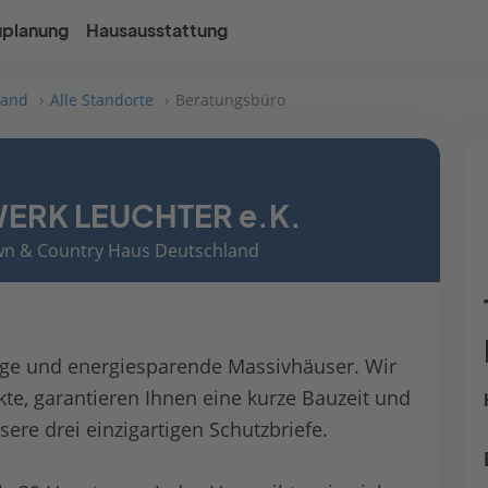
uplanung
Hausausstattung
land
Alle Standorte
Beratungsbüro
RK LEUCHTER e.K.
own & Country Haus Deutschland
ige und energiesparende Massivhäuser. Wir
, garantieren Ihnen eine kurze Bauzeit und
ere drei einzigartigen Schutzbriefe.