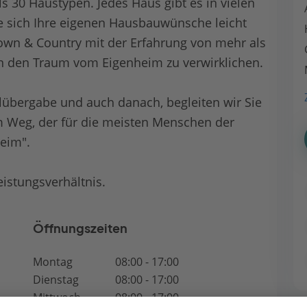
 30 Haustypen. Jedes Haus gibt es in vielen
ie sich Ihre eigenen Hausbauwünsche leicht
Town & Country mit der Erfahrung von mehr als
n den Traum vom Eigenheim zu verwirklichen.
lübergabe und auch danach, begleiten wir Sie
m Weg, der für die meisten Menschen der
Heim".
eistungsverhältnis.
Öffnungszeiten
Montag
08:00 - 17:00
Dienstag
08:00 - 17:00
Mittwoch
08:00 - 17:00