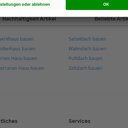
Nachhaltigkeit Artikel
Beliebte Arti
werkhaus bauen
Satteldach bauen
edenhaus bauen
Walmdach bauen
rnes Haus bauen
Pultdach bauen
terranes Haus bauen
Zeltdach bauen
tliches
Services