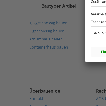
Bautypen Artikel
1,5 geschossig bauen
Fach
3 geschossig bauen
Schw
Atriumhaus bauen
Mode
Containerhaus bauen
Medi
Über bauen.de
Rech
Kontakt
AGB-