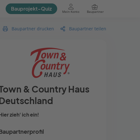
Bauprojekt-Quiz
Mein Konto
Baupartner
Anmelden
Baupartner drucken
Baupartner teilen
Town & Country Haus
Deutschland
Hier zieh' ich ein!
Baupartnerprofil