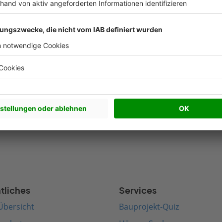
Nachhaltigkeit Artikel
Beliebte Arti
werkhaus bauen
Satteldach bauen
edenhaus bauen
Walmdach bauen
rnes Haus bauen
Pultdach bauen
terranes Haus bauen
Zeltdach bauen
tliches
Services
Übersicht
Bauprojekt-Quiz