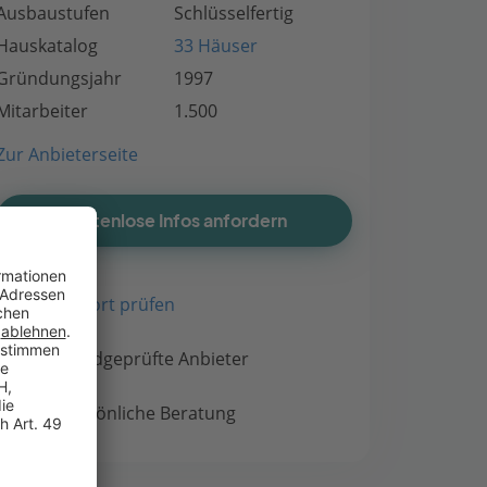
Ausbaustufen
Schlüsselfertig
Hauskatalog
33 Häuser
Gründungsjahr
1997
Mitarbeiter
1.500
Zur Anbieterseite
Kostenlose Infos anfordern
Bauort prüfen
Handgeprüfte Anbieter
Persönliche Beratung