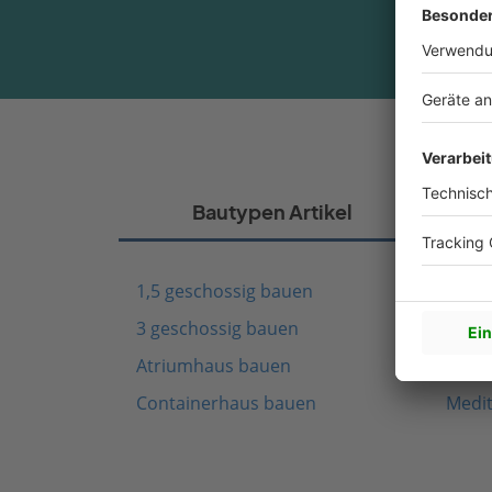
Bautypen Artikel
1,5 geschossig bauen
Fach
3 geschossig bauen
Schw
Atriumhaus bauen
Mode
Containerhaus bauen
Medi