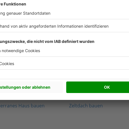
Nachhaltigkeit Artikel
Beliebte Arti
werkhaus bauen
Satteldach bauen
edenhaus bauen
Walmdach bauen
rnes Haus bauen
Pultdach bauen
terranes Haus bauen
Zeltdach bauen