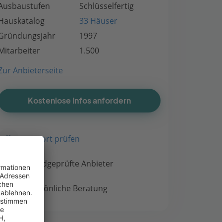
Ausbaustufen
Schlüsselfertig
Hauskatalog
33 Häuser
Gründungsjahr
1997
Mitarbeiter
1.500
Zur Anbieterseite
Kostenlose Infos anfordern
Bauort prüfen
Handgeprüfte Anbieter
Persönliche Beratung