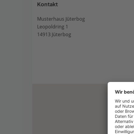
Kontakt
Musterhaus Jüterbog
Leopoldring 1
14913 Jüterbog