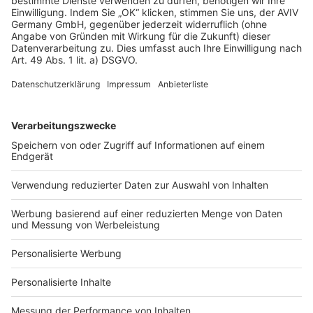
AGB-Übersicht
Datenschutz
Impressum
Fotonachweis
Services
Bauprojekt-Quiz
Häuser-Suche
Hausanbieter-Suche
Bauprojekt-Profil
Für Unternehmen
Ihre Baufirma auf bauen.de
Kostenloses Infogespräch