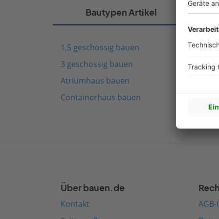
Bautypen Artikel
1,5 geschossig bauen
Fach
3 geschossig bauen
Schw
Atriumhaus bauen
Mode
Containerhaus bauen
Medi
Über bauen.de
Rech
Kontakt
AGB-