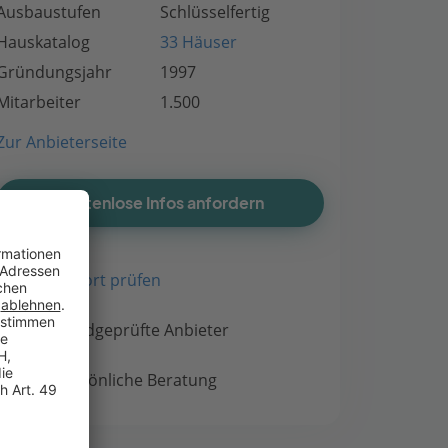
Ausbaustufen
Schlüsselfertig
Hauskatalog
33 Häuser
Gründungsjahr
1997
Mitarbeiter
1.500
Zur Anbieterseite
Kostenlose Infos anfordern
Bauort prüfen
Handgeprüfte Anbieter
Persönliche Beratung