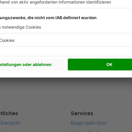
Nachhaltigkeit Artikel
Beliebte Arti
werkhaus bauen
Satteldach bauen
edenhaus bauen
Walmdach bauen
rnes Haus bauen
Pultdach bauen
terranes Haus bauen
Zeltdach bauen
tliches
Services
Übersicht
Bauprojekt-Quiz