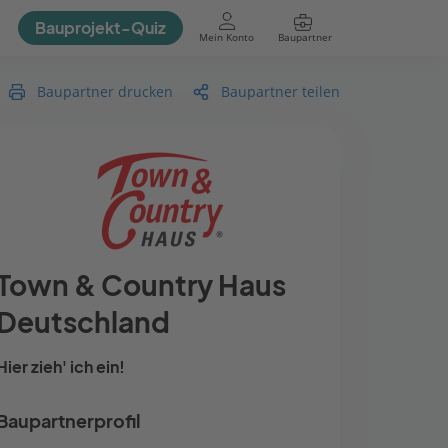
Bauprojekt-Quiz
Mein Konto
Baupartner
Anmelden
Baupartner drucken
Baupartner teilen
Town & Country Haus
Deutschland
Hier zieh' ich ein!
Baupartnerprofil