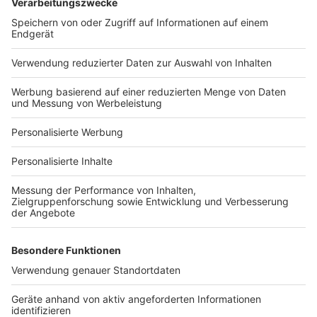
Bauprojekt-Quiz
Häuser-Suche
Hausanbieter-Suche
Bauprojekt-Profil
Für Unternehmen
Ihre Baufirma auf bauen.de
Kostenloses Infogespräch