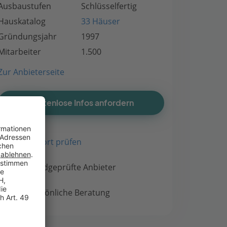
Ausbaustufen
Schlüsselfertig
Hauskatalog
33 Häuser
Gründungsjahr
1997
Mitarbeiter
1.500
Zur Anbieterseite
Kostenlose Infos anfordern
Bauort prüfen
Handgeprüfte Anbieter
Persönliche Beratung