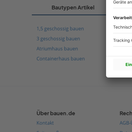
Bautypen Artikel
1,5 geschossig bauen
Fach
3 geschossig bauen
Schw
Atriumhaus bauen
Mode
Containerhaus bauen
Medi
Über bauen.de
Rech
Kontakt
AGB-