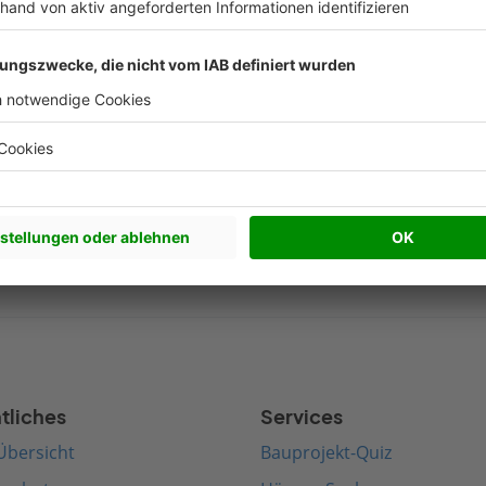
Nachhaltigkeit Artikel
Beliebte Arti
werkhaus bauen
Satteldach bauen
edenhaus bauen
Walmdach bauen
rnes Haus bauen
Pultdach bauen
terranes Haus bauen
Zeltdach bauen
tliches
Services
Übersicht
Bauprojekt-Quiz