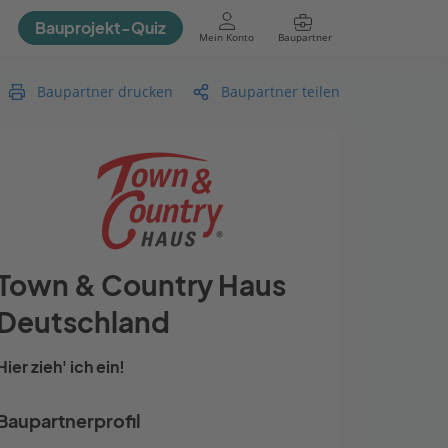
Bauprojekt-Quiz
Mein Konto
Baupartner
Anmelden
Baupartner drucken
Baupartner teilen
Town & Country Haus
Deutschland
Hier zieh' ich ein!
Baupartnerprofil