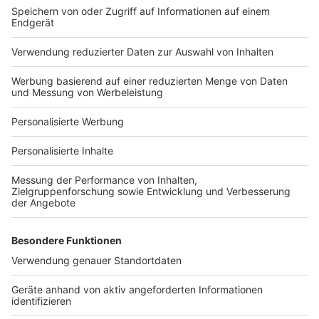
Bauprojekt-Quiz
Häuser-Suche
Hausanbieter-Suche
Bauprojekt-Profil
Für Unternehmen
Ihre Baufirma auf bauen.de
Kostenloses Infogespräch