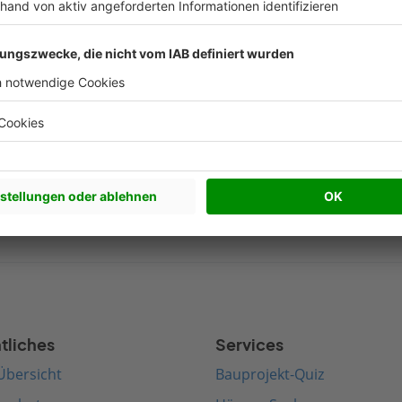
Nachhaltigkeit Artikel
Beliebte Arti
werkhaus bauen
Satteldach bauen
edenhaus bauen
Walmdach bauen
rnes Haus bauen
Pultdach bauen
terranes Haus bauen
Zeltdach bauen
tliches
Services
Übersicht
Bauprojekt-Quiz