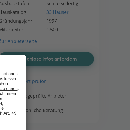
Ausbaustufen
Schlüsselfertig
Hauskatalog
33 Häuser
Gründungsjahr
1997
Mitarbeiter
1.500
Zur Anbieterseite
Kostenlose Infos anfordern
Bauort prüfen
Handgeprüfte Anbieter
Persönliche Beratung