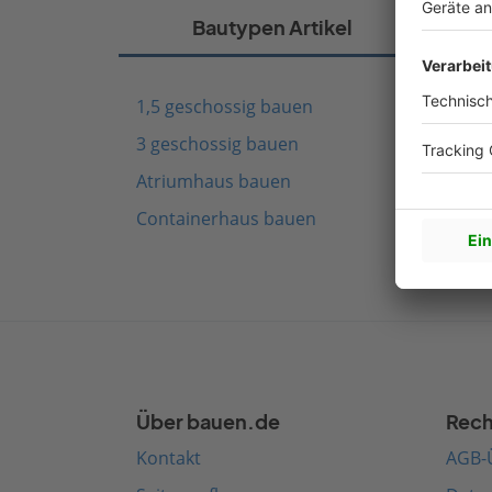
Bautypen Artikel
1,5 geschossig bauen
Fach
3 geschossig bauen
Schw
Atriumhaus bauen
Mode
Containerhaus bauen
Medi
Über bauen.de
Rech
Kontakt
AGB-