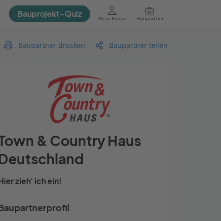
Bauprojekt-Quiz
Mein Konto
Baupartner
Anmelden
Baupartner drucken
Baupartner teilen
Town & Country Haus
Deutschland
Hier zieh' ich ein!
Baupartnerprofil