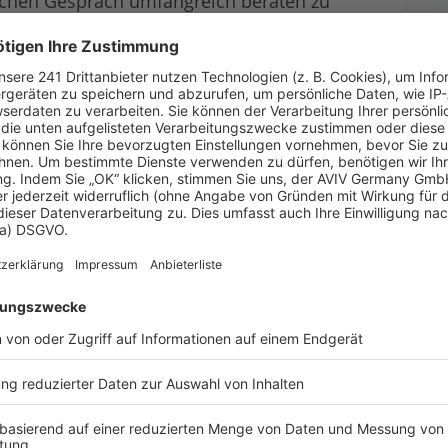
lichen Gespräch umfangreich beraten zu
hrem Traumhaus
ER HAUSBAU-SPEZIALIST
 in Chemnitz, Freiberg, Frankenberg,
hen, Augustusburg, Brand-Erbisdorf, Rochlitz
 Massivhaus bauen möchten.
rnehmen aus der Region!
hme!
Öffnungszeiten
Montag
Nach Vereinbarung