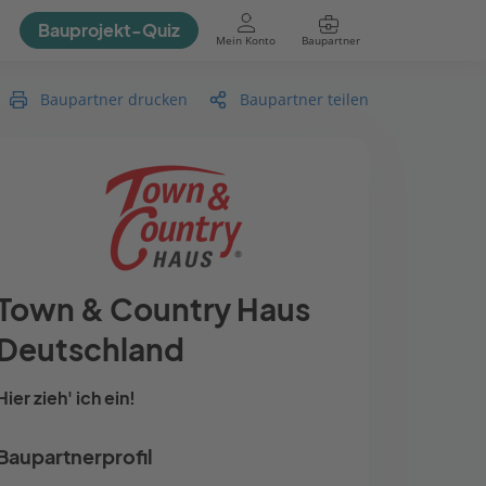
Bauprojekt-Quiz
Mein Konto
Baupartner
Anmelden
Baupartner drucken
Baupartner teilen
Town & Country Haus
Deutschland
Hier zieh' ich ein!
Baupartnerprofil