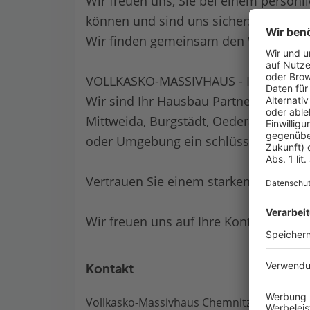
Wir freuen uns, Sie bei einem persön
können und sind uns sicher:
Wir finden gemeinsam den Weg zu I
VOLLKASKO-MASSIVHAUS - IHR LOKAL
Wir sind Ihr Hausbau Partner wenn Sie
Mittweida, Burgstädt, Oederan, Hainic
oder Umgebung ein schlüsselfertiges
Vertrauen Sie einem starken Bauunte
Wir freuen uns auf Ihre Kontaktaufna
Kontakt
Vollkasko-Massivhaus Chemnitz GmbH