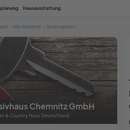
uplanung
Hausausstattung
land
Alle Standorte
Beratungsbüro
sivhaus Chemnitz GmbH
own & Country Haus Deutschland