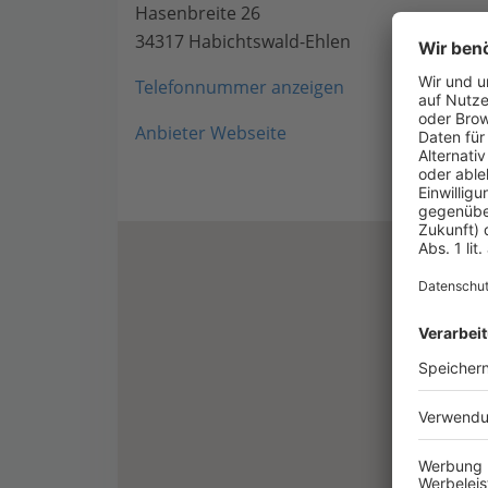
Hasenbreite 26
34317 Habichtswald-Ehlen
Telefonnummer anzeigen
Anbieter Webseite