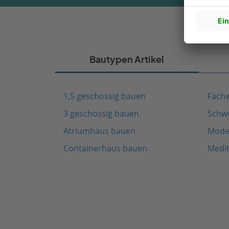
Bautypen Artikel
1,5 geschossig bauen
Fach
3 geschossig bauen
Schw
Atriumhaus bauen
Mode
Containerhaus bauen
Medi