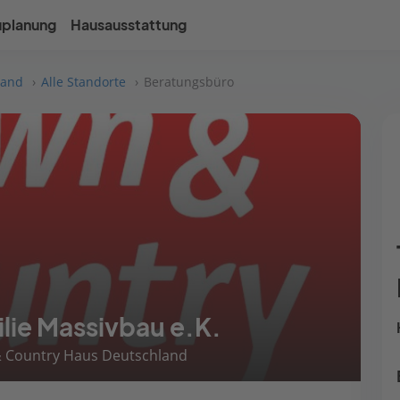
uplanung
Hausausstattung
land
Alle Standorte
Beratungsbüro
ie Massivbau e.K.
& Country Haus Deutschland