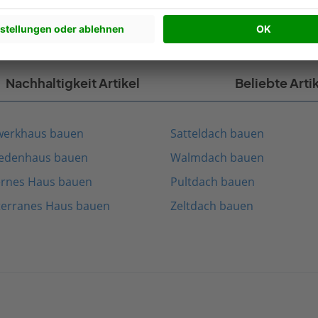
Nachhaltigkeit Artikel
Beliebte Arti
werkhaus bauen
Satteldach bauen
edenhaus bauen
Walmdach bauen
rnes Haus bauen
Pultdach bauen
terranes Haus bauen
Zeltdach bauen