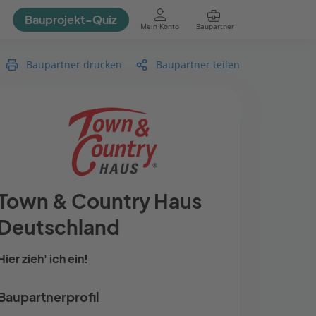
Bauprojekt-Quiz
Mein Konto
Baupartner
Anmelden
Baupartner drucken
Baupartner teilen
Town & Country Haus
Deutschland
Hier zieh' ich ein!
Baupartnerprofil