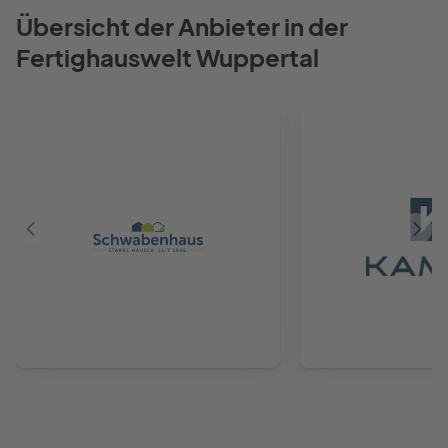
Übersicht der Anbieter in der
Fertighauswelt Wuppertal
Vorheriger
Näch
Anbieter
Anbie