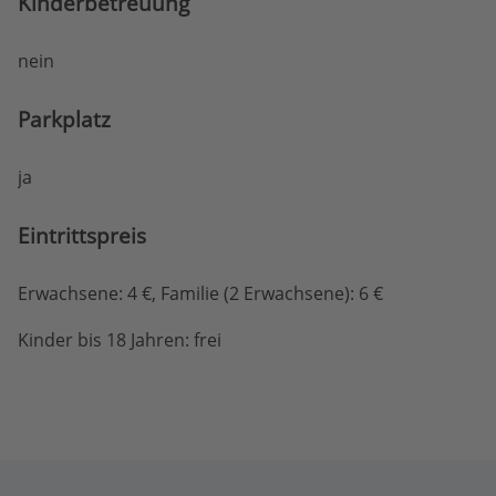
Kinderbetreuung
nein
Parkplatz
ja
Eintritts­preis
Erwachsene: 4 €, Familie (2 Erwachsene): 6 €
Kinder bis 18 Jahren: frei