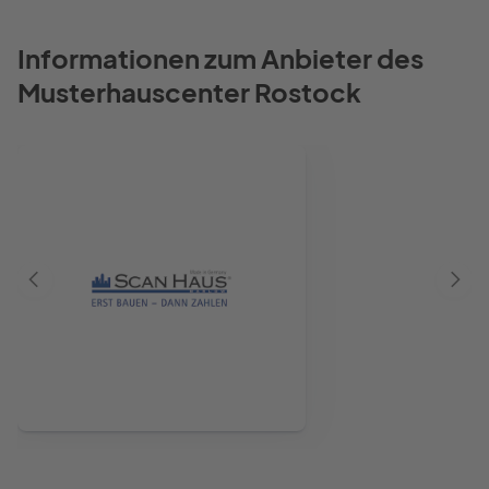
Informationen zum Anbieter des
Musterhauscenter Rostock
Vorheriger
Näch
Anbieter
Anbie