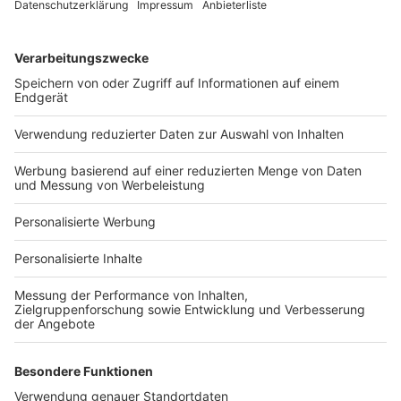
Services
Bauprojekt-Quiz
Häuser-Suche
Hausanbieter-Suche
Bauprojekt-Profil
Für Unternehmen
Ihre Baufirma auf bauen.de
Kostenloses Infogespräch