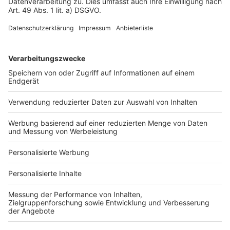
Impressum
Fotonachweis
Services
Bauprojekt-Quiz
Häuser-Suche
Hausanbieter-Suche
Bauprojekt-Profil
Für Unternehmen
Ihre Baufirma auf bauen.de
Kostenloses Infogespräch