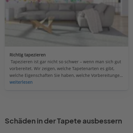
Richtig tapezieren
 Tapezieren ist gar nicht so schwer – wenn man sich gut 
vorbereitet. Wir zeigen, welche Tapetenarten es gibt, 
welche Eigenschaften Sie haben, welche Vorbereitungen 
getroffen werden müssen und wie die Tapete sauber 
weiterlesen
und ordentlich an die Wand kommt.
Schäden in der Tapete ausbessern