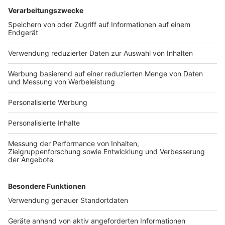
Services
Bauprojekt-Quiz
Häuser-Suche
Hausanbieter-Suche
Bauprojekt-Profil
Für Unternehmen
Ihre Baufirma auf bauen.de
Kostenloses Infogespräch