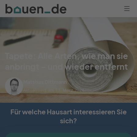
Bauen
Logo
Anmelden
Tapete: Alle Arten, wie man sie
anbringt – und wieder entfernt
Matthias Dittmann
Aktualisiert am 13. März 2024
Für welche Hausart interessieren Sie
sich?