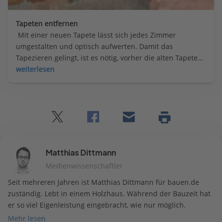
Tapeten entfernen
 Mit einer neuen Tapete lässt sich jedes Zimmer 
umgestalten und optisch aufwerten. Damit das 
Tapezieren gelingt, ist es nötig, vorher die alten Tapeten 
zu entfernen. So gelingt der Tapetenwechsel ohne 
weiterlesen
lästiges Abkratzen.
Twitter
Facebook
E-
Seite
drucken
mail
Matthias Dittmann
Medienwissenschaftler
Seit mehreren Jahren ist Matthias Dittmann für bauen.de
zuständig. Lebt in einem Holzhaus. Während der Bauzeit hat
er so viel Eigenleistung eingebracht, wie nur möglich.
Mehr lesen