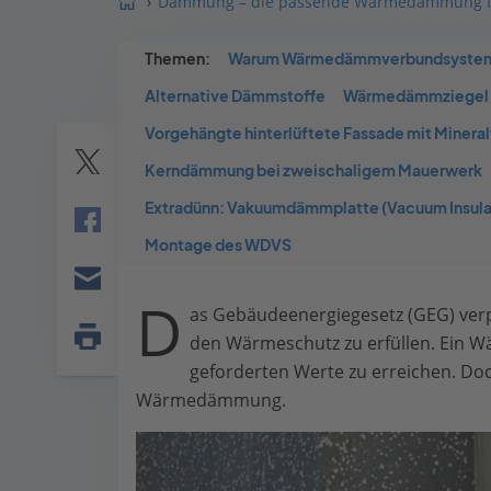
Dämmung – die passende Wärmedämmung fü
Themen:
Warum Wärmedämmverbundsyste
Alternative Dämmstoffe
Wärmedämmziegel o
Vorgehängte hinterlüftete Fassade mit Mine
Kerndämmung bei zweischaligem Mauerwerk
Twitter
Extradünn: Vakuumdämmplatte (Vacuum Insulat
Facebook
Montage des WDVS
D
E-
as Gebäudeenergiegesetz (GEG) verp
mail
den Wärmeschutz zu erfüllen. Ein
Seite
geforderten Werte zu erreichen. Doch
drucken
Wärmedämmung.