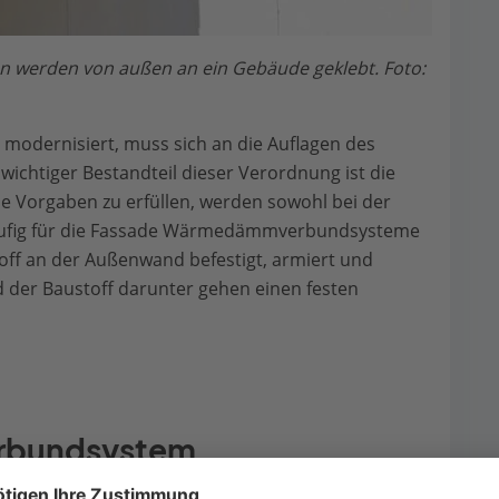
n werden von außen an ein Gebäude geklebt. Foto:
odernisiert, muss sich an die Auflagen des
wichtiger Bestandteil dieser Verordnung ist die
Vorgaben zu erfüllen, werden sowohl bei der
äufig für die Fassade Wärmedämmverbundsysteme
off an der Außenwand befestigt, armiert und
 der Baustoff darunter gehen einen festen
bundsystem