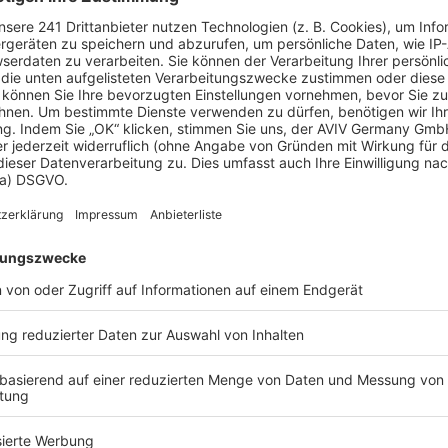
zbedarf – und damit die Heizkosten – auf ein
ände die Wärme besser im Haus halten und
abkühlen, bleibt die warme Raumluft in den
relativ einfach montiert werden.
einsparen lässt, hängt wesentlich von der Leistung
g wirkt, bestimmt der sogenannte U-Wert oder
ert sind die Dämmstoffdicke sowie die
gilt: Je niedriger der U-Wert, desto weniger
rch den Fachmann ist bei jeder
 ein Gebäude beispielsweise bereits sehr