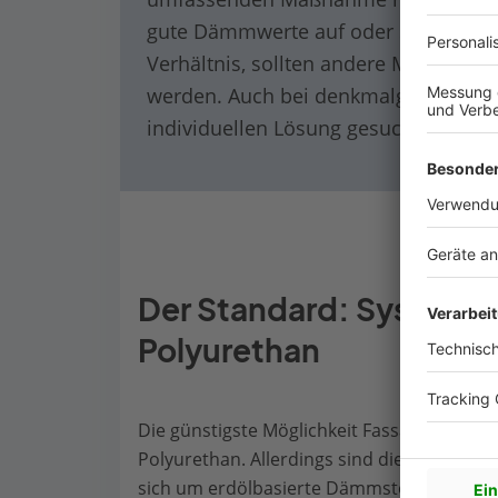
gute Dämmwerte auf oder stehen Mo
Verhältnis, sollten andere Möglichk
werden. Auch bei denkmalgeschützte
individuellen Lösung gesucht werden
Der Standard: Systeme 
Polyurethan
Die günstigste Möglichkeit Fassaden zu d
Polyurethan. Allerdings sind die beiden Ma
sich um erdölbasierte Dämmstoffe, deren H