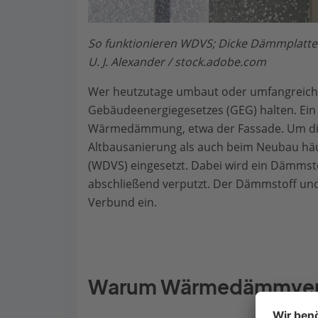
So funktionieren WDVS; Dicke Dämmplatte
U. J. Alexander / stock.adobe.com
Wer heutzutage umbaut oder umfangreich m
Gebäudeenergiegesetzes (GEG) halten. Ein 
Wärmedämmung, etwa der Fassade. Um die 
Altbausanierung als auch beim Neubau h
(WDVS) eingesetzt. Dabei wird ein Dämmst
abschließend verputzt. Der Dämmstoff und
Verbund ein.
Warum Wärmedämmver