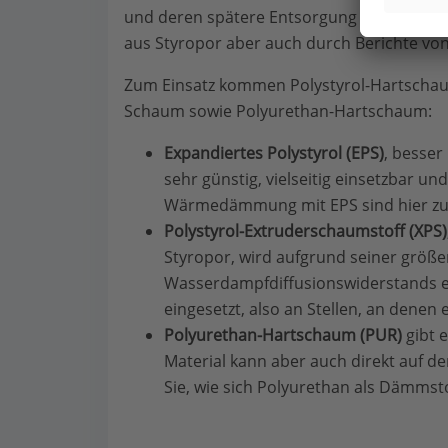
und deren spätere Entsorgung nicht ganz u
aus Styropor aber auch durch Berichte v
Zum Einsatz kommen Polystyrol-Hartschaum
Schaum sowie Polyurethan-Hartschaum:
Expandiertes Polystyrol (EPS)
, besse
sehr günstig, vielseitig einsetzbar un
Wärmedämmung mit EPS sind hier z
Polystyrol-Extruderschaumstoff (XPS)
Styropor, wird aufgrund seiner größ
Wasserdampfdiffusionswiderstands e
eingesetzt, also an Stellen, an denen e
Polyurethan-Hartschaum (PUR)
gibt 
Material kann aber auch direkt auf d
Sie, wie sich Polyurethan als Dämmsto