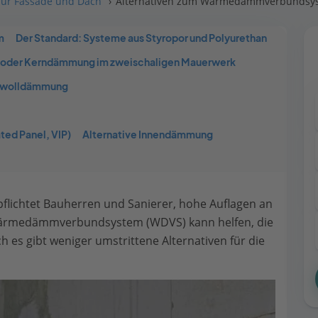
r Fassade und Dach
Alternativen zum Wärmedämmverbundsy
m
Der Standard: Systeme aus Styropor und Polyurethan
der Kerndämmung im zweischaligen Mauerwerk
ralwolldämmung
ed Panel, VIP)
Alternative Innendämmung
flichtet Bauherren und Sanierer, hohe Auflagen an
 Wärmedämmverbundsystem (WDVS) kann helfen, die
 es gibt weniger umstrittene Alternativen für die