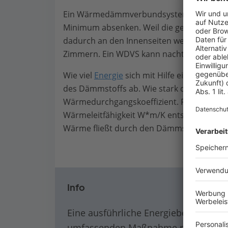
Ein Wärmedämmverbundsystem soll den Hei
Minimum absenken. Weil die gedämmten W
dadurch an den Innenseiten weniger stark 
Zimmern. Ein WDVS kann nachträglich und 
Wie viel
Energie
sich mit Hilfe eines WDVS 
des Dämmstoffs ab. Wie stark die Dämmun
Wärmedurchgangskoeffizient. Für diesen W
Wärmeleitfähigkeit W*m/K entscheidend. Es 
Wärme fließt durch den Dämmstoff ab.
Info
Eine ausführliche Energieberatung du
umfassenden Maßnahme ratsam. Weist