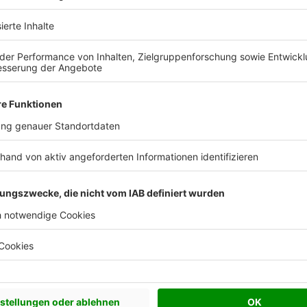
ntageaufwand und Nutzen in keinem
eiten zum Wärmeschutz in Betracht gezogen
n Fassaden muss oftmals nach einer
.
aus Styropor und
ämmen, sind Dämmplatten aus Polystyrol oder
terialien auch umstritten. Zum einen handelt es
erstellung selbst einiges an Energie verbraucht