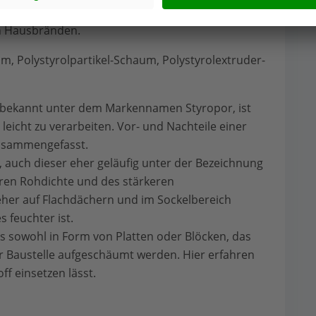
nproblematisch ist. In Verruf geraten sind WDVS
on Hausbränden.
, Polystyrolpartikel-Schaum, Polystyrolextruder-
r bekannt unter dem Markennamen Styropor, ist
d leicht zu verarbeiten. Vor- und Nachteile einer
usammengefasst.
, auch dieser eher geläufig unter der Bezeichnung
eren Rohdichte und des stärkeren
her auf Flachdächern und im Sockelbereich
s feuchter ist.
es sowohl in Form von Platten oder Blöcken, das
er Baustelle aufgeschäumt werden. Hier erfahren
ff einsetzen lässt.