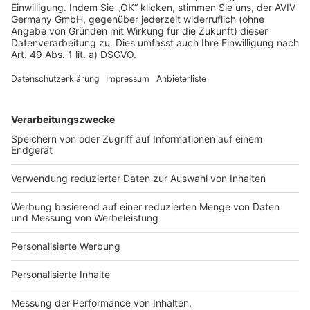
Twitter
Facebook
E-
Seite
drucken
mail
Steffen Malyszczyk
Gelernter Maschinenbauer & Journalist
Nach dem Studium in Berlin war Steffen Malyszczyk 20 Jahre
Wissenschaftsjournalist; heute ist er freier Autor.
Mehr lesen
Für welche Hausart interessieren Sie
sich?
Einfamilienhaus