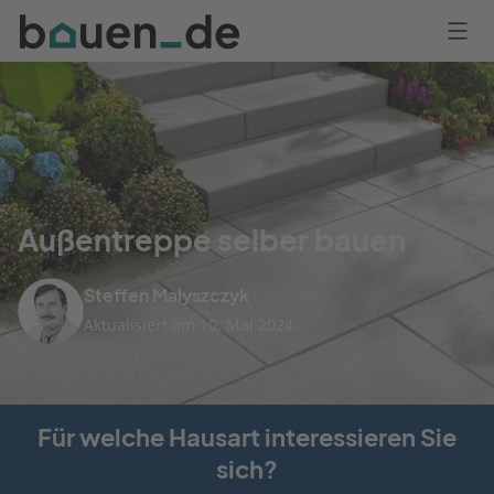
Bauen
Logo
Anmelden
Außentreppe selber bauen
Steffen Malyszczyk
Aktualisiert am 10. Mai 2024
Für welche Hausart interessieren Sie
sich?