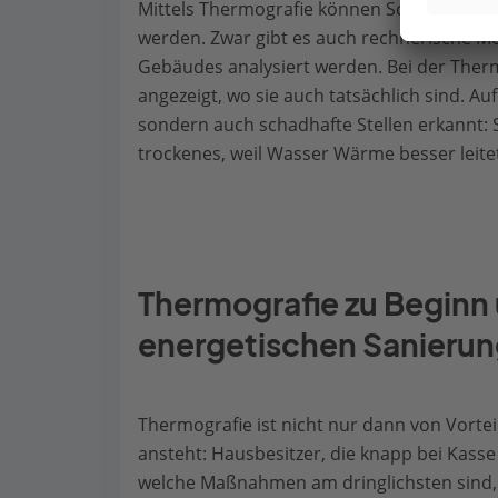
Mittels Thermografie können Schwachstelle
werden. Zwar gibt es auch rechnerische Me
Gebäudes analysiert werden. Bei der Ther
angezeigt, wo sie auch tatsächlich sind. A
sondern auch schadhafte Stellen erkannt:
trockenes, weil Wasser Wärme besser leitet
Thermografie zu Beginn
energetischen Sanieru
Thermografie ist nicht nur dann von Vorte
ansteht: Hausbesitzer, die knapp bei Kass
welche Maßnahmen am dringlichsten sind, 