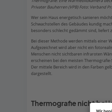
Thermografie: Eine Wärmebildkamera deckt
Privater Bauherren (VPB) Foto: Verband Pr
Wer sein Haus energetisch sanieren möchte
Schwachstellen des Gebäudes kundig mache
besonders schlecht gedämmt sind, liefert 
Bei dieser Methode werden mittels einer
Aufgezeichnet wird aber nicht ein fotoreali
Menschen nicht sichtbaren infraroten Wär
erscheinen bei den meisten Thermografie-Sy
Der mittele Bereich wird in den Farben gel
dargestellt.
Thermografie nicht bei