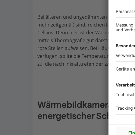
Bei älteren und ungedämmten Gebäuden, bei
mehr zeitgemäß sind, reichen laut Expert
Celsius. Denn hier ist der Wärmedurchgang 
mittels Thermografie gut darstellen lässt:
rote Stellen aufweisen. Bei Häusern, die 
verfügen, sollte die Temperaturdifferenz g
zu, die nach Inkrafttreten der zweiten Wä
Wärmebildkamera hilft
energetischer Schwachs