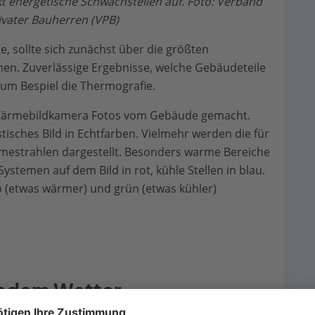
 energetische Schwachstellen auf. Foto: Verband
ivater Bauherren (VPB)
, sollte sich zunächst über die größten
n. Zuverlässige Ergebnisse, welche Gebäudeteile
zum Bespiel die Thermografie.
 Wärmebildkamera Fotos vom Gebäude gemacht.
stisches Bild in Echtfarben. Vielmehr werden die für
mestrahlen dargestellt. Besonders warme Bereiche
stemen auf dem Bild in rot, kühle Stellen in blau.
b (etwas wärmer) und grün (etwas kühler)
 jedem Wetter