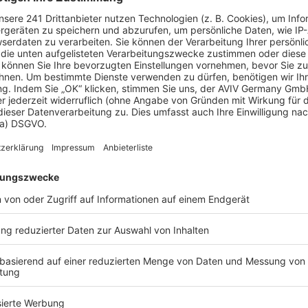
dkamera Aufnahmen anfertigt und diese dann mit
bei einiges beachten. So macht es beispielsweise
in und warmen Temperaturen ein zu diesem
e Farbdarstellung der Temperaturen an der
 energetischen Schwachstellen darstellen sondern
herte Wärme der Sonne. Um zu aussagekräftigen
enz zwischen Innen- und Außentemperatur
ografie bei Dunkelheit und Temperaturen knapp über
gefertigt werden. Dann ist eine ausreichend große
e aufgrund von Regen oder der Sonne sind