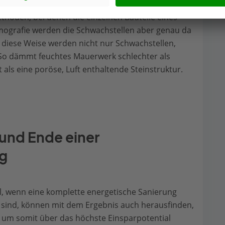
n der Gebäudehülle zielgerichtet aufgespürt
thoden, bei denen die einzelnen Bauteile eines
mografie werden die Schwachstellen aber genau da
uf diese Weise werden nicht nur Schwachstellen,
 So dämmt feuchtes Mauerwerk schlechter als
 als eine poröse, Luft enthaltende Steinstruktur.
 und Ende einer
ng
il, wenn eine komplette energetische Sanierung
e sind, können mit dem Ergebnis auch herausfinden,
um somit über das höchste Einsparpotential