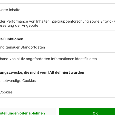
 denen feststeht, dass sie energetisch nicht
en Temperaturdifferenzen von rund zehn Grad
durch die Hülle relativ groß, so dass er sich
 Die Wärmebildkamera wird hier in der Regel viele
bereits über ein gewisses Maß an Wärmeschutz
rößer sein. Im Allgemeinen trifft das auf Gebäude
rmeschutzverordnung im Jahr 1984 errichtet wurden.
 beim Aufspüren
tellen