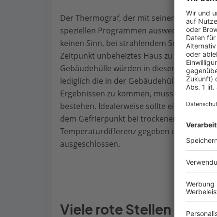
Der Thermograf, der mit seiner Wärmebil
speziellen Programmen auswertet, muss da
keinen Sinn, bei strahlendem Sonnensche
Zeitpunkt unbeheiztes Haus zu knipsen. Di
Gebäudehülle würden in diesem Fall keine
lediglich die in der Gebäudehülle gespeic
Ergebnissen zu kommen, muss eine Differ
bestehen. Idealerweise sollte eine Therm
dem Gefrierpunkt bei trockenem Wetter an
Temperaturdifferenz gegeben und Einflüss
ausgeschlossen.
Viele rote Stellen