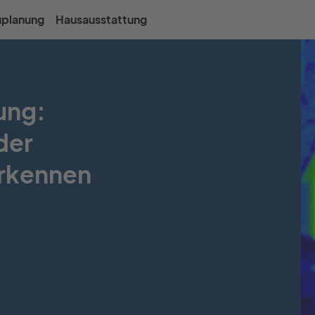
uplanung
Hausausstattung
ung:
der
rkennen