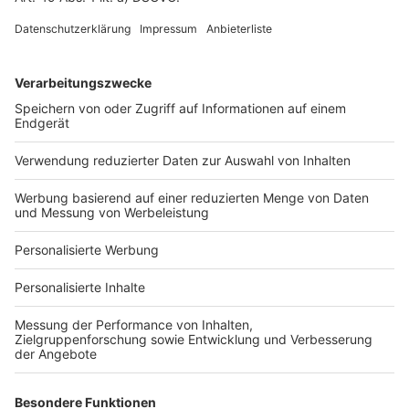
Fotonachweis
Services
Bauprojekt-Quiz
Häuser-Suche
Hausanbieter-Suche
Bauprojekt-Profil
Für Unternehmen
Ihre Baufirma auf bauen.de
Kostenloses Infogespräch