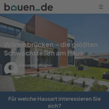
Bauen
Logo
Anmelden
Wärmebrücken – die größten
Schwachstellen am Haus
Alexandra Wagner
Aktualisiert am 29. Februar 2024
Für welche Hausart interessieren Sie
sich?