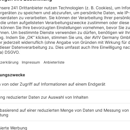
erpachteten, konnten sie dauerhaft solide
 für den Erbbaugeber liegt darin, dass bis auf
recht besteht. Der Grundstückseigentümer kann
rten Erbbauzeit nicht nutzen. Er kann das
bbauzeit verkaufen.
in den niedrigen Erwerbskosten für ein Eigenheim.
stück rund 600 Euro pro Quadratmeter kosten.
auf einen Schlag fällig. Stattdessen entrichtet der
s an den Erbbaugeber. Dieser beträgt in der
 wird meist monatlich fällig. Allerdings erlangt
ufzeit kein Eigentum an dem Grundstück, sondern
auf den Erbbaugeber über. Insbesondere in Zeiten
 ob ein Erbbaurecht sinnvoller ist als der Erwerb
ngs sollte dabei bedacht werden, dass die Zinsen
s auch wieder steigen werden. Der Erbbauzins
assung ist stets an den so genannten