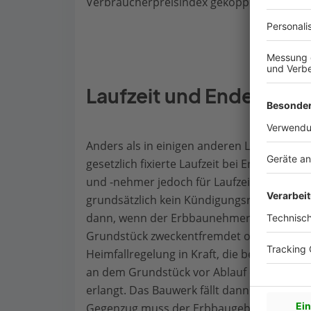
Verbraucherpreisindex gekoppelt.
Laufzeit und Ende des 
Anders als in einigen anderen Ländern ke
gesetzlich fixierte Laufzeit bei Erbbauvert
und -nehmer jedoch für Laufzeiten zwische
grundsätzlich kein Kündigungsrecht des Er
dann, wenn der Erbbaunehmer 24 Monate k
Grundstück zweckentfremdet oder aber verwa
Heimfallregelung in Kraft, die beinhaltet
an dem Grundstück vor Ablauf der vertragl
erlangt. Das Bauwerk fällt dann auch in 
Gegenzug muss der Erbbaugeber den Immob