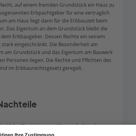
Recht, auf einem fremden Grundstück ein Haus zu
sogenannten Erbpachtgeber für eine vertraglich
tum am Haus liegt dann für die Erbbauzeit beim
. Das Eigentum an dem Grundstück bleibt die
, dem Erbbaugeber. Dessen Rechte ein seinem
 stark eingeschränkt. Die Besonderheit am
ntum am Grundstück und das Eigentum am Bauwerk
en Personen liegen. Die Rechte und Pflichten des
nd im Erbbaurechtsgesetz geregelt.
Nachteile
kirchliche Einrichtungen, Körperschaften des
 diese verfügten oftmals über umfangreichen