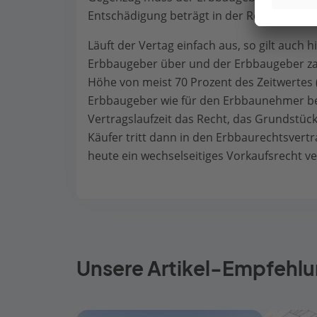
Entschädigung beträgt in der Regel zwei Dr
Läuft der Vertag einfach aus, so gilt auch
Erbbaugeber über und der Erbbaugeber zah
Höhe von meist 70 Prozent des Zeitwertes
Erbbaugeber wie für den Erbbaunehmer b
Vertragslaufzeit das Recht, das Grundstü
Käufer tritt dann in den Erbbaurechtsvertr
heute ein wechselseitiges Vorkaufsrecht ve
Unsere Artikel-Empfehlu