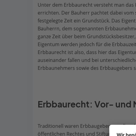
Unter dem Erbbaurecht versteht man das 
errichten. Der Bauherr pachtet dabei vom 
festgelegte Zeit ein Grundstück. Das Eigen
Bauherrn, dem sogenannten Erbbaunehmer
ganze Zeit über beim Grundstücksbesitzer
Eigentum werden jedoch für die Erbbauzeit
Erbbaurecht ist also, dass hier das Eige
auseinander fallen und bei unterschiedlich
Erbbaunehmers sowie des Erbbaugebers si
Erbbaurecht: Vor- und 
Traditionell waren Erbbaugeber vor allem 
öffentlichen Rechtes und Stiftungen. Denn