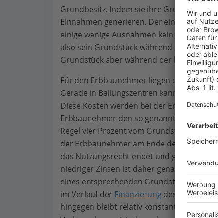
Grundbesitz. Indem sie ihre Grundstücke v
Einnahmen generieren. Der einzige Nachteil
einige wenige Ausnahmen kein Kündigungs
also sein Grundstück während der vereinba
Grundstück aber während der laufenden Er
Für den Erbbaunehmer liegen die Vorteile 
Gerade in Ballungszentren kann ein Grund
Diese Kosten werden bei der Erbpacht nicht 
Erbbaunehmer den so genannten Erbbauzin
Regel vier Prozent vom Grundstückswert und
der Erbbaunehmer am Ende der Vertragsla
das Nutzungsrecht endet und geht wieder 
niedriger Zinsen ist daher genau zu prüfen,
eines entsprechenden Grundstücks. Allerdi
im Verlauf der
Finanzierung
des Grundstück
hingegen bleibt relativ konstant. Eine Anp