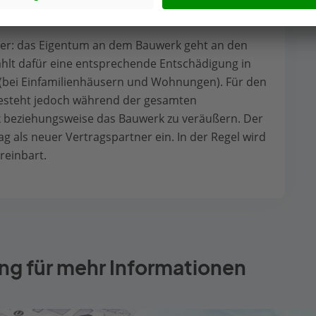
ittel des Zeitwertes des Bauwerkes.
 hier: das Eigentum an dem Bauwerk geht an den
lt dafür eine entsprechende Entschädigung in
 (bei Einfamilienhäusern und Wohnungen). Für den
esteht jedoch während der gesamten
ck beziehungsweise das Bauwerk zu veräußern. Der
ag als neuer Vertragspartner ein. In der Regel wird
reinbart.
ng für mehr Informationen