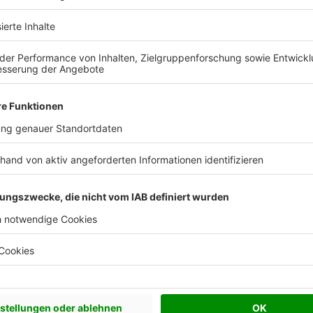
Erbbaurechts
nnt das deutsche Erbbaurechtsgesetz keine
rägen. In der Regel entscheiden sich Erbbaugeber
n 75 und 99 Jahren. Während dieser Zeit gibt es
bbauvertrages. Eine Ausnahme besteht lediglich
einen Erbbauzins bezahlt hat oder aber das
hrlosen lässt. In diesen Fällen tritt die
, dass der Grundstückseigentümer sein Nutzugsrecht
ich vereinbarten Zeit des Erbbaurechts wieder
das Eigentum des Grundstückseigentümers. Im
ilienbesitzer aber entschädigen. Die Höhe der