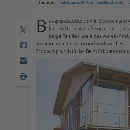
Themen:
Erbbaurecht: Vor- und Nachteile
B
augrundstücke sind in Deutschland v
kosten Bauplätze oft sogar mehr, als 
junge Familien stellt das vor ein Pro
Twitter
zusammen mit dem Grundstück wird es zu te
Erbpachtgrundstücke. Beim Erbbaurecht gilt
Facebook
E-
mail
Seite
drucken