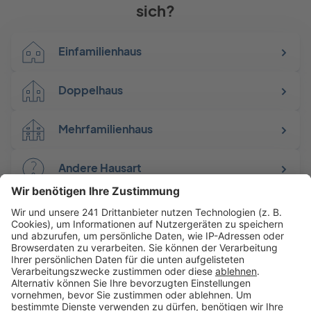
sich?
Einfamilienhaus
Doppelhaus
Mehrfamilienhaus
Andere Hausart
Jetzt Bauprojekt starten