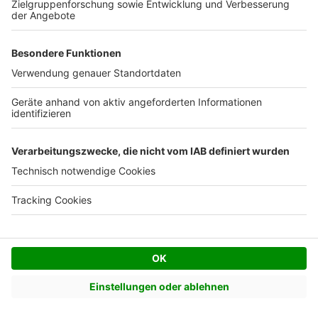
Weitere Artikel zum Thema
Erdarbeiten erklärt
Erdaushub entsorgen
Erbbaurecht nutzen
Grundstückswert ermitteln
Was sind Baulasten?
Baum fällen Tipps
Grenzbebauung klären
Hangbau Tipps
Flächennutzungsplan
Grundstück finden