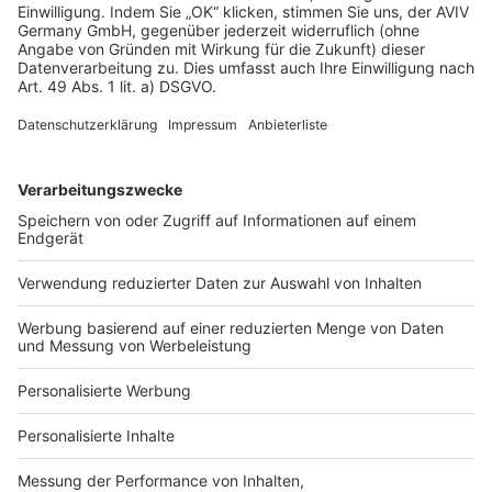
Unsere Artikel-Empfehlung für
mehr Informationen
Grundstück einschätzen
Nebenkosten
Grundstückskau
Lernen Sie, wie man Grundstücke
anhand wichtiger Kriterien richtig
Entdecken Sie alle Ne
bewertet.
die beim Kauf eines G
anfallen.