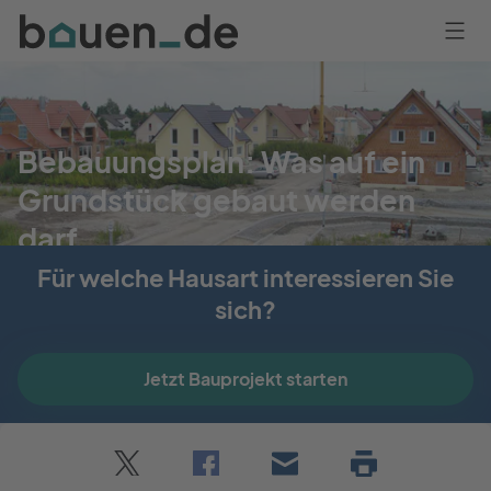
Bauen
Logo
Anmelden
Bebauungsplan: Was auf ein
Grundstück gebaut werden
darf
Für welche Hausart interessieren Sie
Ingrid Lorbach
sich?
Aktualisiert am 12. September 2024
Jetzt Bauprojekt starten
Twitter
Facebook
E-
Seite