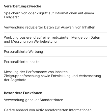
Services
Bauprojekt-Quiz
Häuser-Suche
Hausanbieter-Suche
Bauprojekt-Profil
Für Unternehmen
Ihre Baufirma auf bauen.de
Kostenloses Infogespräch