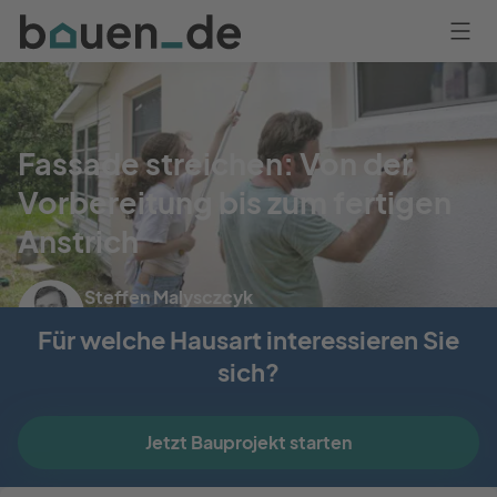
Bauen
Logo
Anmelden
Fassade streichen: Von der
Vorbereitung bis zum fertigen
Anstrich
Steffen Malysczcyk
Aktualisiert am 29. Februar 2024
Für welche Hausart interessieren Sie
sich?
Jetzt Bauprojekt starten