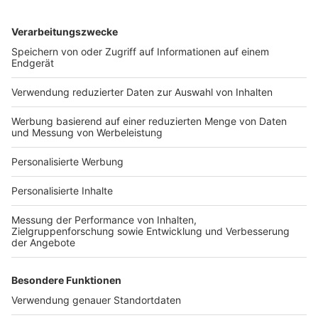
Services
Bauprojekt-Quiz
Häuser-Suche
Hausanbieter-Suche
Bauprojekt-Profil
Für Unternehmen
Ihre Baufirma auf bauen.de
Kostenloses Infogespräch