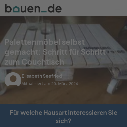
Bauen
Logo
Anmelden
Palettenmöbel selbst
gemacht: Schritt für Schritt
zum Couchtisch
Elisabeth Seefried
Aktualisiert am 20. März 2024
Für welche Hausart interessieren Sie
sich?