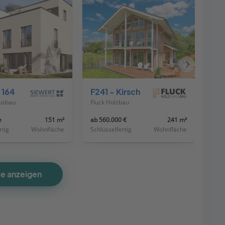
Nächstes
Haus
 164
F241 - Kirsch
usbau
Fluck Holzbau
e
151 m²
ab 560.000 €
241 m²
rtig
Wohnfläche
Schlüsselfertig
Wohnfläche
le anzeigen