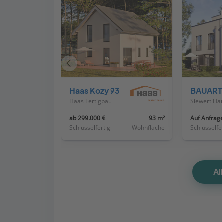
Vorheriges
Haus
Haas Kozy 93
BAUART
Haas Fertigbau
Siewert Ha
ab 299.000 €
93 m²
Auf Anfrag
Schlüsselfertig
Wohnfläche
Schlüsselfe
Al