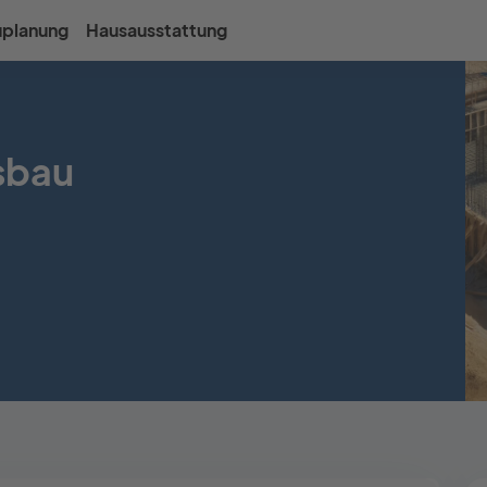
uplanung
Hausausstattung
sbau