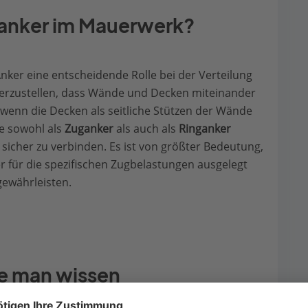
anker im Mauerwerk?
nker eine entscheidende Rolle bei der Verteilung
icherzustellen, dass Wände und Decken miteinander
 wenn die Decken als seitliche Stützen der Wände
ie sowohl als
Zuganker
als auch als
Ringanker
 sicher zu verbinden. Es ist von größter Bedeutung,
r für die spezifischen Zugbelastungen ausgelegt
 gewährleisten.
te man wissen