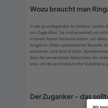
Wozu braucht man Ring
In der grundlegenden Architektur spielen A
von Zugkräften. Sie sind essentiell, um s
in einem festen Verbund stehen, vor allem
fungieren. Diese spezialisierten Bauteile, d
existieren, sind zentral dafür, Bauelemente
dass die verwendeten Materialien der Anke
sind, um die architektonische Stabilität zu
Der Zuganker - das soll