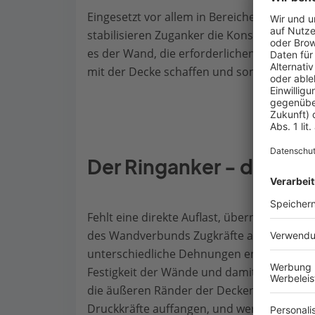
Eingesetzt vor allem in Bereichen, die unt
stabilisieren Zuganker die Konstruktion dor
es der Wand, die erforderlichen Ankerkräf
mit der Decke schaffen und somit die Gesa
Der Ringanker - die Defi
Fehlt eine direkte Auflast, übernimmt der Ri
des Wandverbunds Zugkräfte aufzufangen, 
unterschiedliche Dehnungen entstehen. Ri
Festigkeit der Wände und damit die gesamt
die äußeren Ränder der Decken, funktioni
Druckkräfte auffangen, und werden ausschl