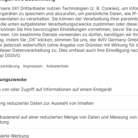
erschiedlich starke Belastungen aufweisen,
t, wo die Auflast ansonsten fehlt. Sie ermöglichen
te aufzunehmen, indem sie einen festen Verbund
mtstruktur unterstützen.
nition
nganker eine Schlüsselrolle. Er ist fähig, innerhalb
die typischerweise durch externe Lasten und
nganker verbessern somit maßgeblich die
e Stabilität des Gebäudes. Diese Anker umfassen
eren als Zugbänder, die die von oben kommenden
ießlich auf Zug beansprucht, was die Umleitung