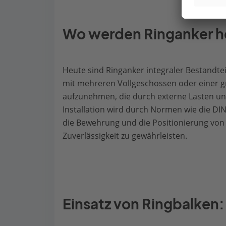
Wo werden Ringanker h
Heute sind Ringanker integraler Bestandte
mit mehreren Vollgeschossen oder einer g
aufzunehmen, die durch externe Lasten un
Installation wird durch Normen wie die DIN
die Bewehrung und die Positionierung von R
Zuverlässigkeit zu gewährleisten.
Einsatz von Ringbalken