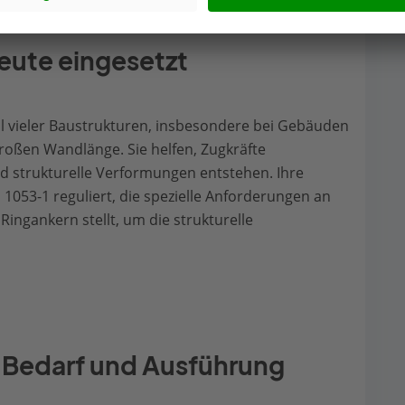
eute eingesetzt
il vieler Baustrukturen, insbesondere bei Gebäuden
roßen Wandlänge. Sie helfen, Zugkräfte
d strukturelle Verformungen entstehen. Ihre
 1053-1 reguliert, die spezielle Anforderungen an
ingankern stellt, um die strukturelle
: Bedarf und Ausführung