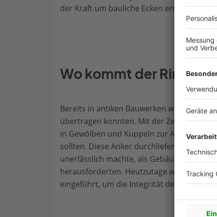
der Kraft um bauliche Ecken ermöglicht.
Wo kommt der Ringanke
Bereits in antiken Bauwerken waren Mauerw
übertragen konnten. Mit der Zeit führte di
in Gewölben und Kuppeln zur Anwendung k
sollten. Diese Anker durchliefen eine Evol
unerlässlich machte, als Gebäude mit großf
herausforderten. Heutzutage werden Ringa
eingeführt, um die Integrität des Mauerwer