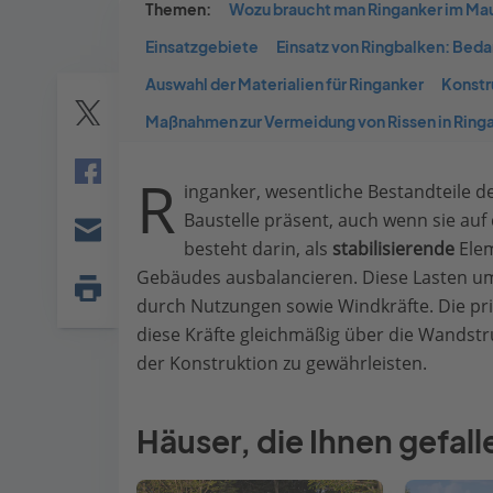
Themen:
Wozu braucht man Ringanker im Ma
Einsatzgebiete
Einsatz von Ringbalken: Beda
Auswahl der Materialien für Ringanker
Konstr
Maßnahmen zur Vermeidung von Rissen in Ring
Twitter
R
inganker, wesentliche Bestandteile 
Facebook
Baustelle präsent, auch wenn sie auf 
besteht darin, als
stabilisierende
Elem
E-
Gebäudes ausbalancieren. Diese Lasten um
mail
durch Nutzungen sowie Windkräfte. Die pr
Seite
drucken
diese Kräfte gleichmäßig über die Wandstru
der Konstruktion zu gewährleisten.
Häuser, die Ihnen gefal