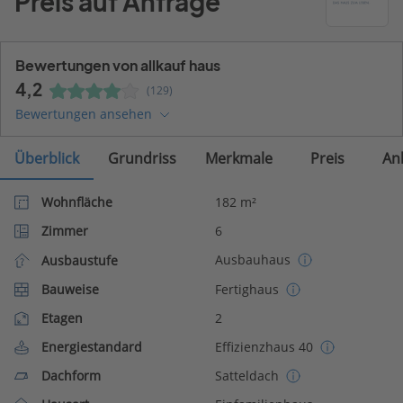
Preis auf Anfrage
Bewertungen von allkauf haus
4,2
(129)
Bewertungen ansehen
Überblick
Grundriss
Merkmale
Preis
An
Wohnfläche
182 m²
Zimmer
6
Ausbauhaus
Ausbaustufe
Bauweise
Fertighaus
Etagen
2
Energiestandard
Effizienzhaus 40
Dachform
Satteldach