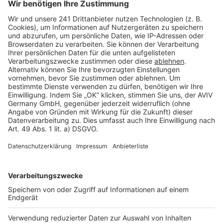
Seitenaufbau
Barrierefreiheit
Cookie Einstellungen
Rechtliches
AGB-Übersicht
Datenschutz
Impressum
Fotonachweis
Services
Bauprojekt-Quiz
Häuser-Suche
Hausanbieter-Suche