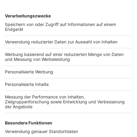
Services
Bauprojekt-Quiz
Häuser-Suche
Hausanbieter-Suche
Bauprojekt-Profil
Für Unternehmen
Ihre Baufirma auf bauen.de
Kostenloses Infogespräch