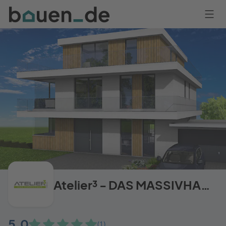
Bauen
Logo
Anmelden
Atelier³ - DAS MASSIVHAUS
5,0
(1)