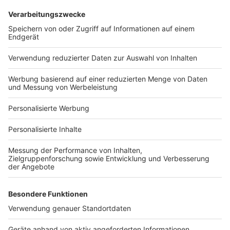
Services
Bauprojekt-Quiz
Häuser-Suche
Hausanbieter-Suche
Bauprojekt-Profil
Für Unternehmen
Ihre Baufirma auf bauen.de
Kostenloses Infogespräch