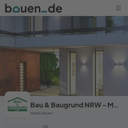
Bauen
Logo
Anmelden
Bau & Baugrund NRW - Massivhäuser
massiv bauen
(0)