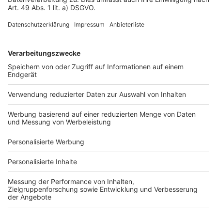
Impressum
Fotonachweis
Services
Bauprojekt-Quiz
Häuser-Suche
Hausanbieter-Suche
Bauprojekt-Profil
Für Unternehmen
Ihre Baufirma auf bauen.de
Kostenloses Infogespräch