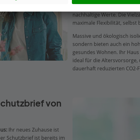
Standards, garantiert somit 
nachhaltige Werte. Die Vielz
maximale Flexibilität, selbs
Massive und ökologisch isol
sondern bieten auch ein hoh
gesundes Wohnen. Ihr Haus w
ideal für die Altersvorsorg
dauerhaft reduzierten CO2-
hutzbrief von
us:
Ihr neues Zuhause ist
 Schutzbrief ist bereits im