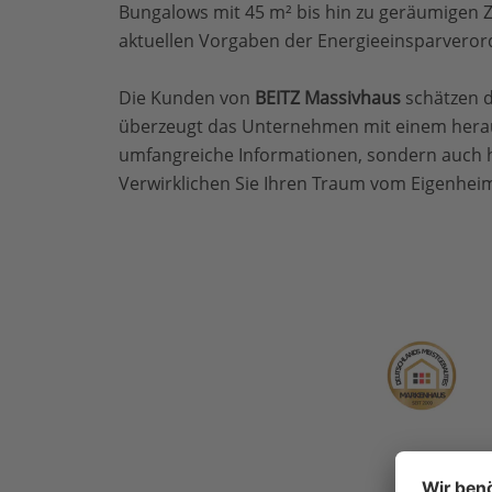
Bungalows mit 45 m² bis hin zu geräumigen 
aktuellen Vorgaben der Energieeinsparveror
Die Kunden von
BEITZ Massivhaus
schätzen d
überzeugt das Unternehmen mit einem herausr
umfangreiche Informationen, sondern auch h
Verwirklichen Sie Ihren Traum vom Eigenhei