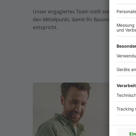
Unser engagiertes Team stellt stets Ihre Wü
den Mittelpunkt, damit Ihr Bauvorhaben gen
entspricht.