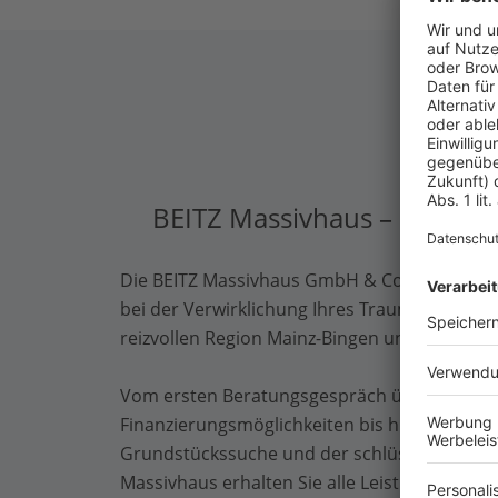
BEITZ Massivhaus – Ihr ver
Die BEITZ Massivhaus GmbH & Co. KG begleite
bei der Verwirklichung Ihres Traums vom eig
reizvollen Region Mainz-Bingen und Umgebu
Vom ersten Beratungsgespräch über die sorg
Finanzierungsmöglichkeiten bis hin zur Unte
Grundstückssuche und der schlüsselfertigen
Massivhaus erhalten Sie alle Leistungen aus 