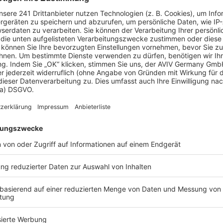
BEITZ Massivhaus im Porträt
trauenswürdiger Town & Country-Partner
t Sie als erfahrener Partner
enen Massivhaus in der
ng.
fältige Planung und
rstützung bei der
 Übergabe – bei BEITZ
einer Hand.