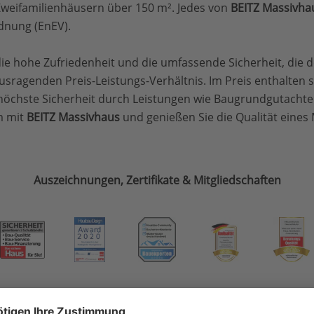
Zweifamilienhäusern über 150 m². Jedes von
BEITZ Massivha
dnung (EnEV).
ie hohe Zufriedenheit und die umfassende Sicherheit, die 
agenden Preis-Leistungs-Verhältnis. Im Preis enthalten sin
öchste Sicherheit durch Leistungen wie Baugrundgutachte
m mit
BEITZ Massivhaus
und genießen Sie die Qualität eines
Auszeichnungen, Zertifikate & Mitgliedschaften