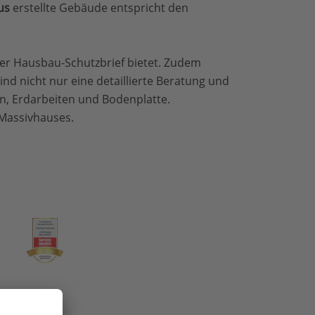
us
erstellte Gebäude entspricht den
der Hausbau-Schutzbrief bietet. Zudem
d nicht nur eine detaillierte Beratung und
n, Erdarbeiten und Bodenplatte.
 Massivhauses.