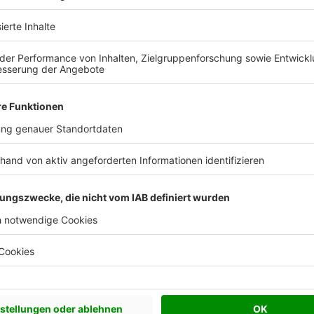
nsche und Vorstellungen in
au Ihren Erwartungen
Zukunftsfähige 
Massivhaus
BEITZ Massivhaus steht für 
Wohnlösungen.
Das Unternehmen baut Ihr E