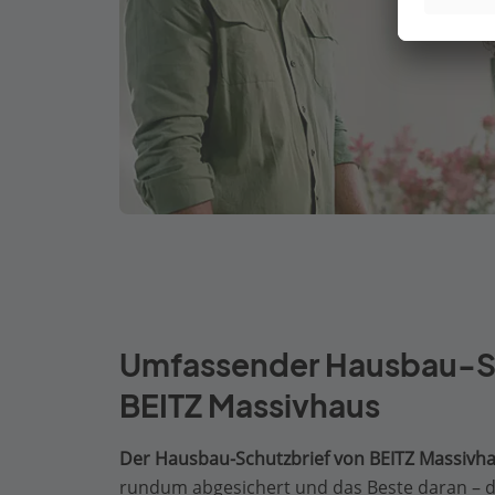
Umfassender Hausbau-Sc
BEITZ Massivhaus
Der Hausbau-Schutzbrief von BEITZ Massivha
rundum abgesichert und das Beste daran – der