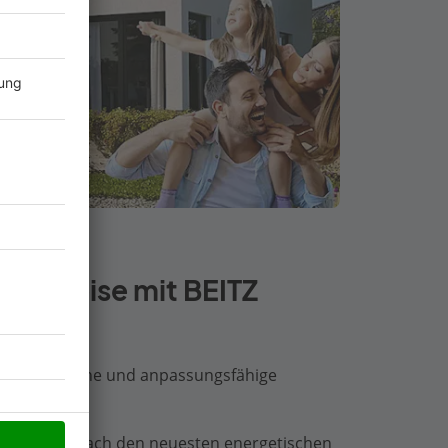
Bauweise mit BEITZ
erschwingliche und anpassungsfähige
igenheim nach den neuesten energetischen