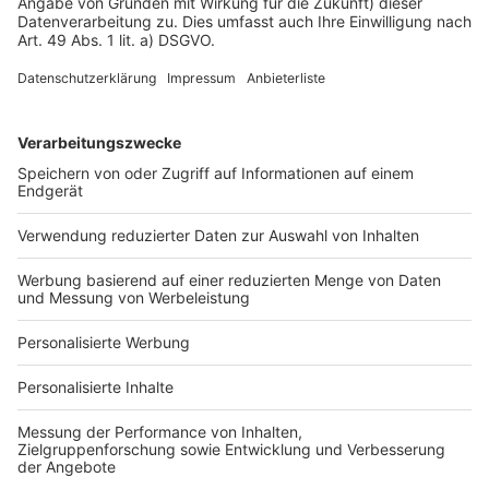
Impressum
Fotonachweis
Services
Bauprojekt-Quiz
Häuser-Suche
Hausanbieter-Suche
Bauprojekt-Profil
Für Unternehmen
Ihre Baufirma auf bauen.de
Kostenloses Infogespräch