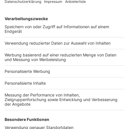
Services
Bauprojekt-Quiz
Häuser-Suche
Hausanbieter-Suche
Bauprojekt-Profil
Für Unternehmen
Ihre Baufirma auf bauen.de
Kostenloses Infogespräch