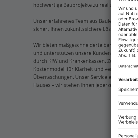
hochwertige Bauprojekte zu realisieren.
Unser erfahrenes Team aus Bauleitern, Arch
sichert Ihnen zukunftssichere Lösungen.
Wir bieten maßgeschneiderte barrierefreie 
und unterstützen unsere Kunden auch bei fi
durch KfW und Krankenkassen. Zudem sorgt 
Kostenmodell für Klarheit und vermeidet 
Überraschungen. Unser Service endet nicht 
Hauses – wir stehen Ihnen jederzeit gerne zu