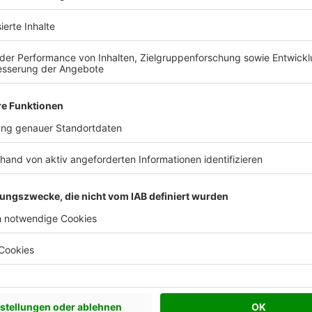
E.A. Baumanagement in Zahlen
2023
4
5
ündungsjahr
Mitarbeiter
Häuser pro J
Nachhaltigkeit t
Bei E.A. Baumanagement setz
gleichzeitig innovativ und zu
Unser Team sorgt dafür, das