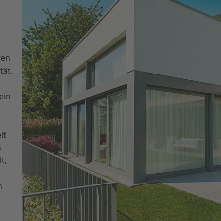
ten
tät.
-
ein
it
s
t,
n