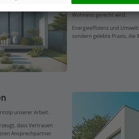
moderner Techniken und Mat
Wohnens gerecht wird.
Energieeffizienz und Umwelt
sondern gelebte Praxis, die 
en
inzip unserer Arbeit.
zeugt, dass Vertrauen
esten Ansprechpartner