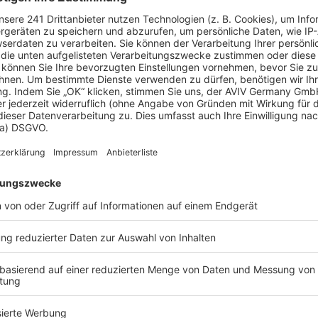
itekten und Facharbeitern
Bau- und Sanierungslösungen
nanziellen Förderungen
unser transparentes
unangenehme
bei der Übergabe des
r Verfügung.