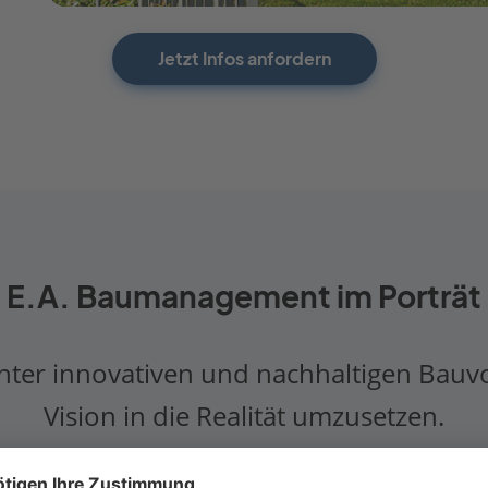
Jetzt Infos anfordern
E.A. Baumanagement im Porträt
ter innovativen und nachhaltigen Bauvorh
Vision in die Realität umzusetzen.
f, zuverlässige und