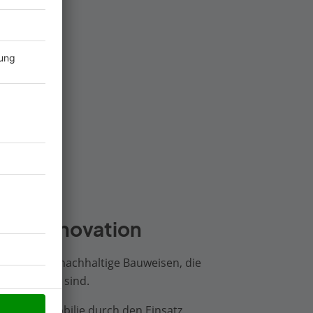
ahr
rifft Innovation
en wir auf nachhaltige Bauweisen, die
kunftssicher sind.
s jede Immobilie durch den Einsatz