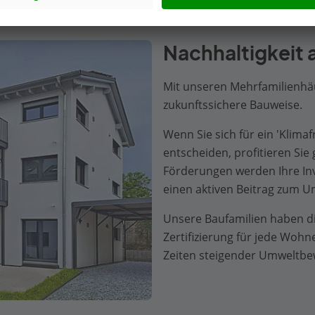
Nachhaltigkeit 
Mit unseren Mehrfamilienhäu
zukunftssichere Bauweise.
Wenn Sie sich für ein 'Klim
entscheiden, profitieren Sie
Förderungen werden Ihre Inve
einen aktiven Beitrag zum U
Unsere Baufamilien haben die
Zertifizierung für jede Wohnei
Zeiten steigender Umweltbew