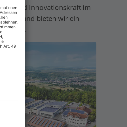
werk und Innovationskraft im
eutschland bieten wir ein
häusern.