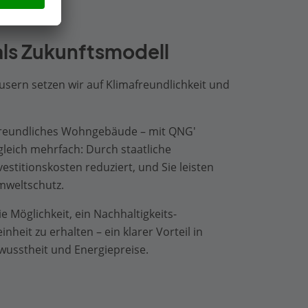
als Zukunftsmodell
sern setzen wir auf Klimafreundlichkeit und
afreundliches Wohngebäude – mit QNG'
 gleich mehrfach: Durch staatliche
stitionskosten reduziert, und Sie leisten
mweltschutz.
 Möglichkeit, ein Nachhaltigkeits-
nheit zu erhalten – ein klarer Vorteil in
usstheit und Energiepreise.