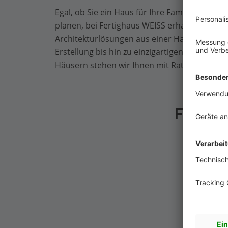
Egal, ob Sie ein Haus für Ihre Familie oder 
planen, bei Fertighaus WEISS erhalten Sie ind
Architekturlösungen aus einer Hand. Von der
Erstellung bis hin zu einzigartigen, an Ihren
Häusern stehen wir Ihnen mit Rat und Tat zur
Fertigh
Gr