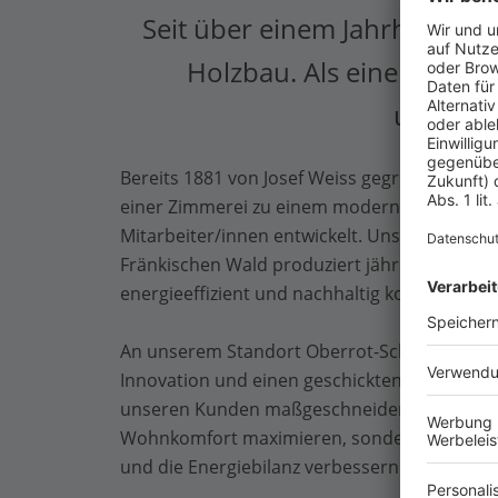
Seit über einem Jahrhundert
Holzbau. Als einer der f
umfasse
Bereits 1881 von Josef Weiss gegründet, hat 
einer Zimmerei zu einem modernen Fertigha
Mitarbeiter/innen entwickelt. Unser Plusene
Fränkischen Wald produziert jährlich rund 23
energieeffizient und nachhaltig konzipiert.
An unserem Standort Oberrot-Scheuerhalden 
Innovation und einen geschickten Umgang mi
unseren Kunden maßgeschneiderte Lösungen,
Wohnkomfort maximieren, sondern auch auf 
und die Energiebilanz verbessern.