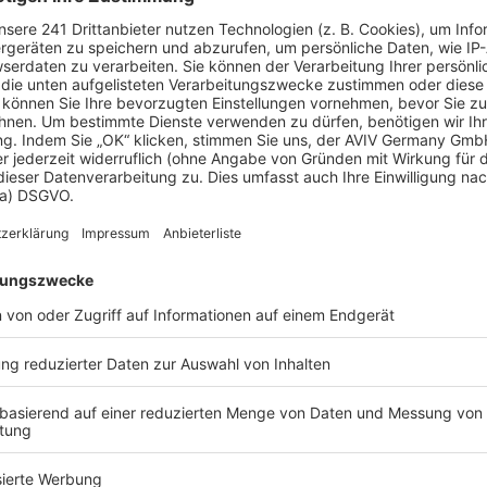
 steht Fertighaus WEISS für Meisterhand
ührenden Anbieter von Fertighäusern in D
ndes Portfolio an Ein- und Mehrfamilien
sich Fertighaus WEISS von
usanbieter mit rund 420
rgiewerk im Schwäbisch-
0 Häuser – alle
setzen wir auf Qualität,
t Ressourcen. Wir bieten
 die nicht nur den
lange Sicht Werte schaffen