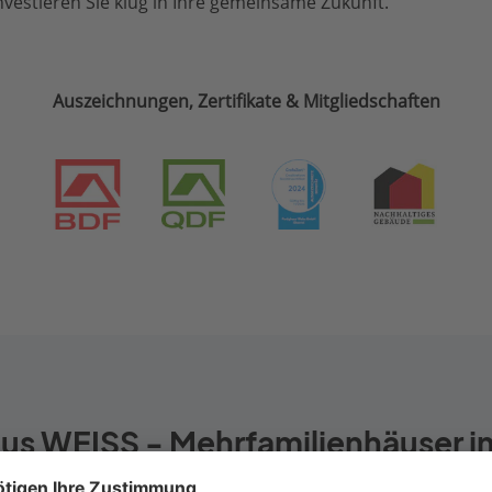
vestieren Sie klug in Ihre gemeinsame Zukunft.
Auszeichnungen, Zertifikate & Mitgliedschaften
us WEISS - Mehrfamilienhäuser im