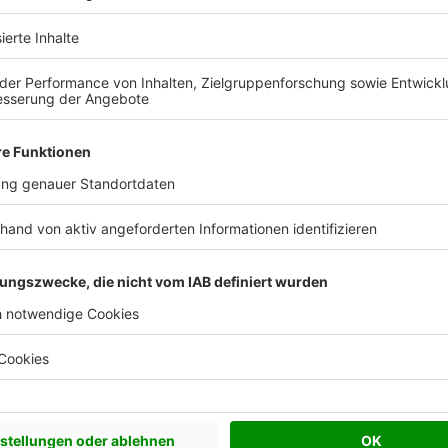
ein Mehrgenerationenprojekt
ividuelle
 präzisen Planung über die
 Bedürfnissen ausgerichteten
 Seite.
aus WEISS - Mehrfamilienhäuser i
1881
420
230
ündungsjahr
Mitarbeiter
Häuser pro J