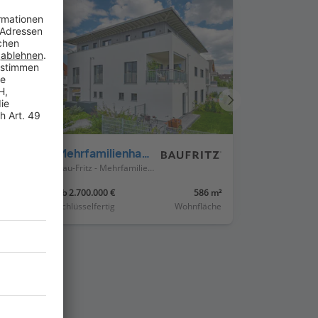
Nächstes
Haus
Mehrfamilienhaus Fink
Bau-Fritz - Mehrfamilienhäuser
m²
ab 2.700.000 €
586 m²
läche
Schlüsselfertig
Wohnfläche