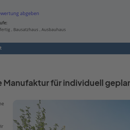
ewertung abgeben
ufe:
fertig
Bausatzhaus
Ausbauhaus
t
e Manufaktur für individuell gepl
ne
ir