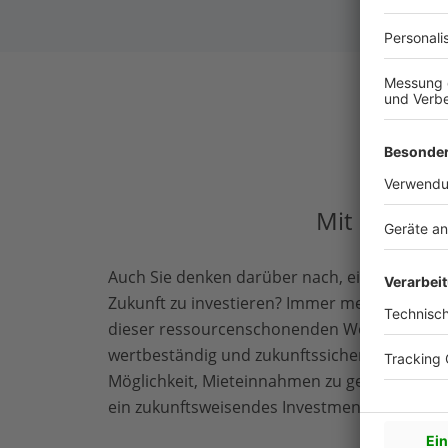
Bau-
Mit Bau-Fri
Auch Sie denken darüber nach, ein Mehrfami
Zukunft zu investieren? Immer mehr Mensche
dieser ressourcenschonenden Wohnform: Sie 
wertbeständig und zukunftssicher. Und neben
Möglichkeit, Mieteinnahmen zu generieren: e
ein zukunftsweisendes Investment.