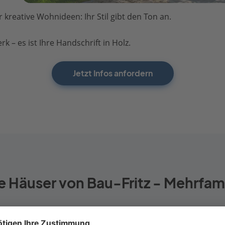
kreative Wohnideen: Ihr Stil gibt den Ton an.
k – es ist Ihre Handschrift in Holz.
Jetzt Infos anfordern
e Häuser von Bau-Fritz - Mehrfam