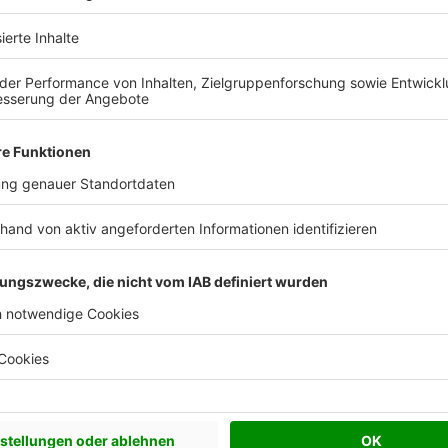
Fritz - Mehrfamilienhäuser im Po
tz Mehrfamilienhäuser bauen – ökologisc
lienhaus zu bauen und in die
n erkennen die Vorteile
ist ökologisch,
bei bietet sie die
ine geniale Kombination für