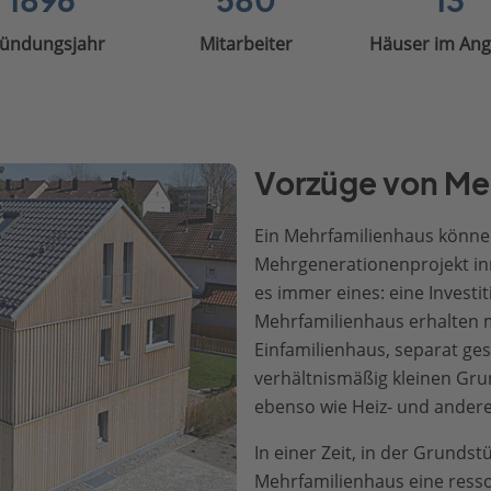
1896
580
13
ündungsjahr
Mitarbeiter
Häuser im An
Vorzüge von Me
Ein Mehrfamilienhaus können 
Mehrgenerationenprojekt inn
es immer eines: eine Investit
Mehrfamilienhaus erhalten m
Einfamilienhaus, separat ge
verhältnismäßig kleinen Gru
ebenso wie Heiz- und ander
In einer Zeit, in der Grunds
Mehrfamilienhaus eine res