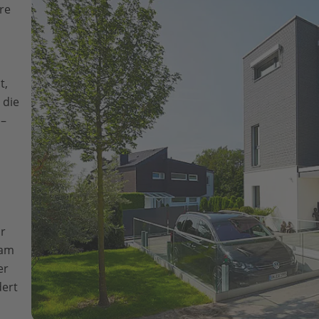
re
t,
 die
 –
ir
sam
er
dert