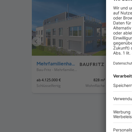
Vorheriges
Haus
Mehrfamilienhaus Fluhr-Barth
Bau-Fritz - Mehrfamilienhäuser
ab 4.125.000 €
828 m²
ab 1.2
Schlüsselfertig
Wohnfläche
Schlüss