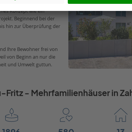
 und naturschonend
ches Konzept wie ein
ojekt. Beginnend bei der
is hin zur Überprüfung der
und Ihre Bewohner frei von
eil von Beginn an nur die
heit und Umwelt guttun.
-Fritz - Mehrfamilienhäuser in Za