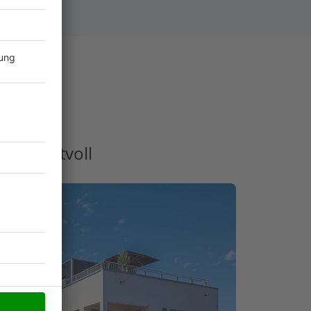
rträt
h & wertvoll