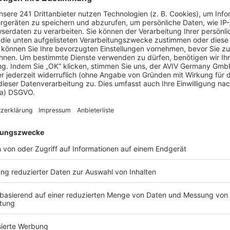
Mehrfamilienhaus Valfontana
Vielseitiger Gewerbebau mit Mitarbeiter-Wohnungen
Bau-Fritz - Mehrfamilienhäuser
Bau-Fritz - Mehrfamilienhäuser
90.000 €
270 m²
Auf Anfrage
elfertig
Wohnfläche
Preis
Wohnf
Weitere Häuser von Bau-Fritz - Mehrfamilienhäuser