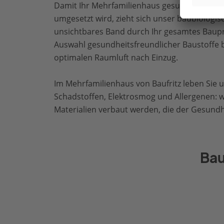
Damit Ihr Mehrfamilienhaus gesund geplant
umgesetzt wird, zieht sich unser baubiologis
unsichtbares Band durch Ihr gesamtes Baupr
Auswahl gesundheitsfreundlicher Baustoffe b
optimalen Raumluft nach Einzug.
Im Mehrfamilienhaus von Baufritz leben Sie 
Schadstoffen, Elektrosmog und Allergenen: w
Materialien verbaut werden, die der Gesund
Bau