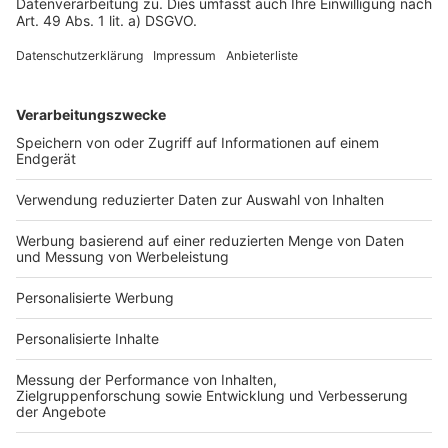
Impressum
Fotonachweis
Services
Bauprojekt-Quiz
Häuser-Suche
Hausanbieter-Suche
Bauprojekt-Profil
Für Unternehmen
Ihre Baufirma auf bauen.de
Kostenloses Infogespräch