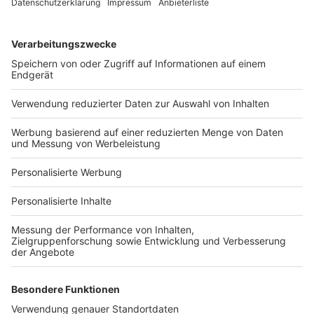
Services
Bauprojekt-Quiz
Häuser-Suche
Hausanbieter-Suche
Bauprojekt-Profil
Für Unternehmen
Ihre Baufirma auf bauen.de
Kostenloses Infogespräch