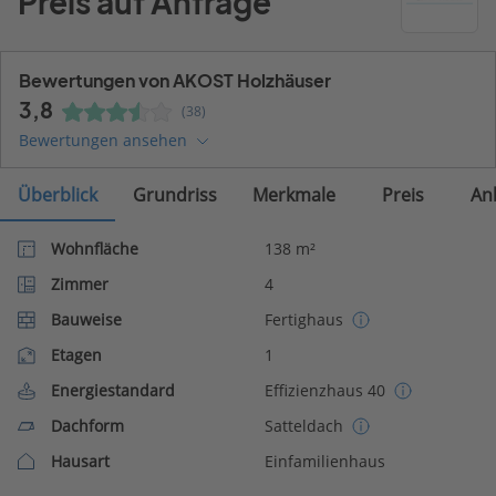
Preis auf Anfrage
Bewertungen von AKOST Holzhäuser
3,8
(38)
Bewertungen ansehen
Überblick
Grundriss
Merkmale
Preis
An
Wohnfläche
138 m²
Zimmer
4
Bauweise
Fertighaus
Etagen
1
Energiestandard
Effizienzhaus 40
Dachform
Satteldach
Hausart
Einfamilienhaus