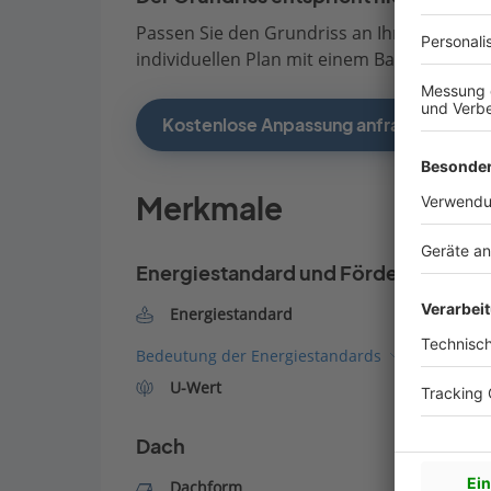
Passen Sie den Grundriss an Ihre persönli
individuellen Plan mit einem Bauberater de
Kostenlose Anpassung anfragen
Merkmale
Energiestandard und Förderung
Energiestandard
Bedeutung der Energiestandards
U-Wert
Dach
Dachform