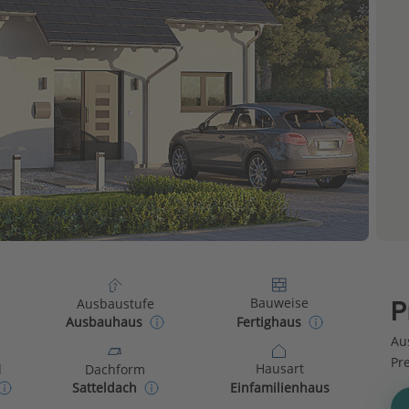
Bauweise
Ausbaustufe
P
Fertighaus
Ausbauhaus
Au
Pr
Hausart
d
Dachform
Einfamilienhaus
Satteldach