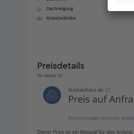
Dachneigung
Kniestockhöhe
Preisdetails
für Home 10
Ausbauhaus ab
Preis auf Anfr
Finanzierungen kostenlos vergle
Dieser Preis ist ein Beispiel für den Anfang