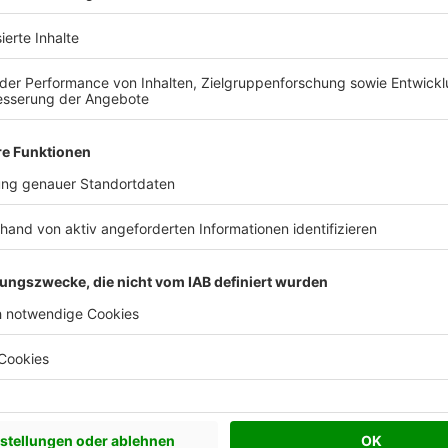
chen Bedürfnisse an und besprechen Sie Ihren
s Anbieters.
Effizienzhaus 40
0,12
Satteldach