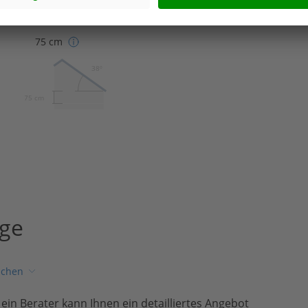
38°
75 cm
38º
75 cm
age
ichen
, ein Berater kann Ihnen ein detailliertes Angebot