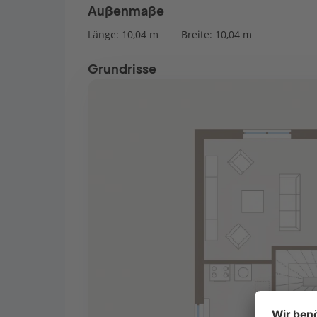
Außenmaße
Länge: 10,04 m
Breite: 10,04 m
Grundrisse