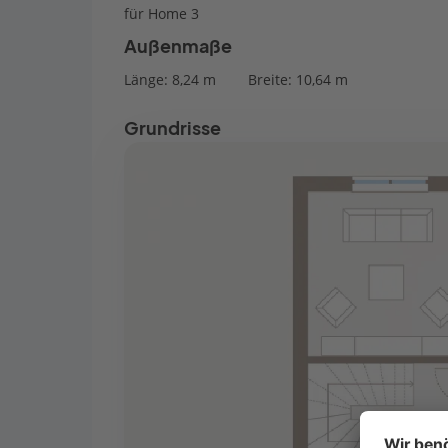
für Home 3
Außenmaße
Länge: 8,24 m
Breite: 10,64 m
Grundrisse