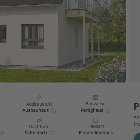
Bauweise
Ausbaustufe
P
Fertighaus
Ausbauhaus
Au
Pr
Hausart
d
Dachform
Einfamilienhaus
Satteldach