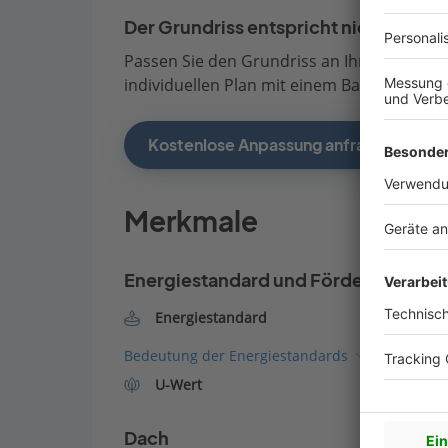
Der Grundriss entspricht nicht Ihren
Passen Sie den Grundriss an Ihre persönli
individuellen Plan mit einem Bauberater de
Kostenlose Anpassung anfragen
Merkmale
Energiestandard und Förderung
Energiestandard
Bedeutung der Energiestandards
U-Wert
Dach