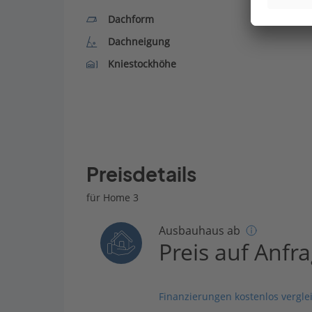
Dachform
Dachneigung
Kniestockhöhe
Preisdetails
für Home 3
Ausbauhaus ab
Preis auf Anfr
Finanzierungen kostenlos vergle