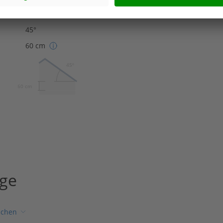
Satteldach
45°
60 cm
45º
60 cm
age
ichen