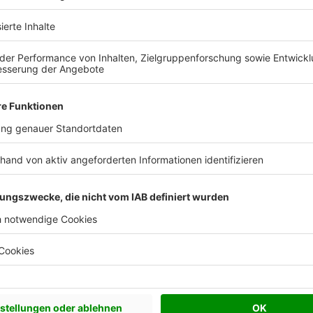
 Vorstellungen?
chen Bedürfnisse an und besprechen Sie Ihren
s Anbieters.
Effizienzhaus 40
0,12