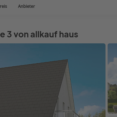
reis
Anbieter
uplanung
Hausausstattung
 3 von allkauf haus