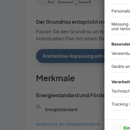
Der Grundriss entspricht nicht Ihren
Passen Sie den Grundriss an Ihre persönli
individuellen Plan mit einem Bauberater de
Kostenlose Anpassung anfragen
Merkmale
Energiestandard und Förderung
Energiestandard
Bedeutung der Energiestandards