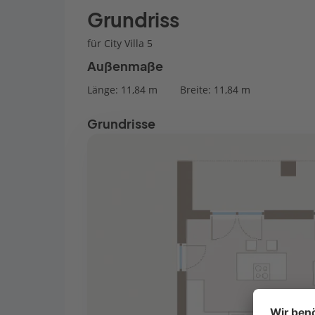
Grundriss
für City Villa 5
Außenmaße
Länge: 11,84 m
Breite: 11,84 m
Grundrisse