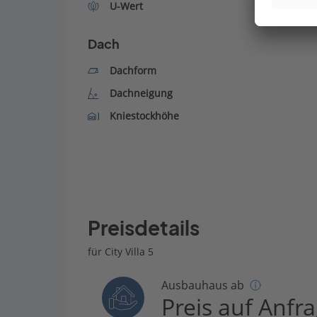
U-Wert
Dach
Dachform
Dachneigung
Kniestockhöhe
Preisdetails
für City Villa 5
Ausbauhaus ab
Preis auf Anfr