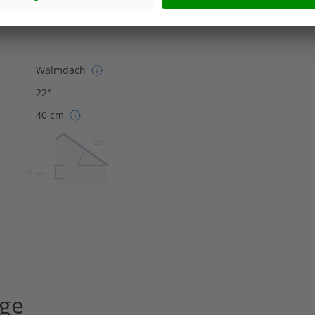
0,12
Walmdach
22°
40 cm
22º
40 cm
age