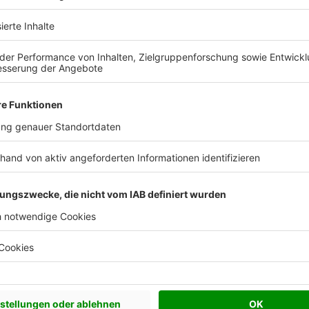
 Vorstellungen?
chen Bedürfnisse an und besprechen Sie Ihren
s Anbieters.
Effizienzhaus 40
Effizienzhaus 55